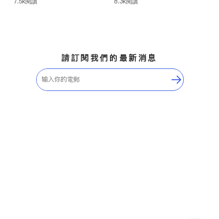
7.5k
閱讀
8.3k
閱讀
件、有效期與轉綠卡流程。
就讀Day1-CPT項目、轉O-
1/L-1等簽證或創業路徑合法
留美、延長身份，避免風險。
請訂閱我們的最新消息