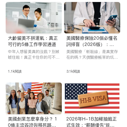
在出發前理清思路，避免在關
策出發，系統分解U Visa的申
鍵環節因為細節問題被放大。
請條件、Supplement B獲取
無論是第一次赴美，或是有複
困難、完整流程與排隊機制，
雜身分背景，這份攻略都能幫
以及轉綠卡路徑與家屬安排，
你把入境這一步走得更遠。
幫助你全面了解這條複雜且高
度個案化的申請路線。
大齡留美不拼運氣：真正
美國醫療保險20個必懂名
可行的5條工作學習通道
詞掃盲（2026版）：看
病流程、費用計算、帳單
中年人想留美真的沒戲？別被
美國醫療「斬殺線」是真實存
申訴
唬住啦！真正卡住你的可不是
在的嗎？天價醫療帳單的坑專
年齡哦~直擊大齡留美人群最
坑搞不清楚流程的人。 iTalk
常見的誤區，全面梳理EB-
BB精英按真實美國看病流
1.1k
閱讀
3.1k
閱讀
3、L-1、E-2、O-1和J-1五
程，從掛號前、就診中到收到
種現實可落地的美國簽證方
賬單後，系統梳理20個美國
案，重點解析為什麼越來越多
醫療保險中最關鍵、也最容易
中年人選擇從J-1切入，以及
被華人誤解的名詞，結合高頻
這條路徑在家庭配置、合法停
踩坑場景，幫你在真正需要看
留和身份銜接上的簽證或身
病前，把風險和費用盡量擋在
份。
門外。
美國創業怎麼拿身分？ 1
2026年H-1B加權抽籤正
0條主流簽證與移民路線
式生效：“薪酬優先”規則