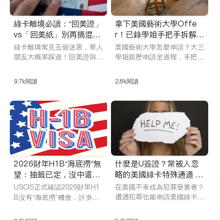
岸，高效開啟赴美高薪之旅。
綠卡離境必讀：“回美證」
拿下美國藝術大學Offe
vs「回美紙」別再搞混
r！已錄學姐手把手拆解選
了，誤操作小心美國綠卡
校、作品集、面試全流程
綠卡離境常見五個迷思，華人
美國藝術大學怎麼申請？大三
作廢！
朋友大概率踩過！回美證與回
學姐親歷申請全過程，手把手
美紙雖名相似，實質用途與適
帶你拆解選校、作品集、面試
用人群其實大不相同！這篇文
各環節，避坑不焦慮，搞定夢
9.7k
閱讀
2.8k
閱讀
章將系統帶你了解兩者的核心
校Offer！
差異、辦理流程、常見誤解與
真實風險場景，結合SB-1返
回居民簽證的補救路徑，幫助
你穩妥守住美國身份，避免因
疏忽導致入境受阻或綠卡作
廢。
2026財年H1B“海底撈”無
什麼是U簽證？常被人忽
望：抽籤已定，沒中還有
略的美國綠卡特殊通道 申
這些留美辦法
請條件與流程詳解
USCIS正式確認2026財年H1
在美國不幸成為犯罪受害者？
遭遇犯罪也能申請美國綠卡？
B沒有“海底撈”機會，許多留
U簽證為受害者提供合法身份
美申請人面臨身份選擇。但是
與綠卡路徑，本文詳解申請條
未中籤不等於留美無望，還有