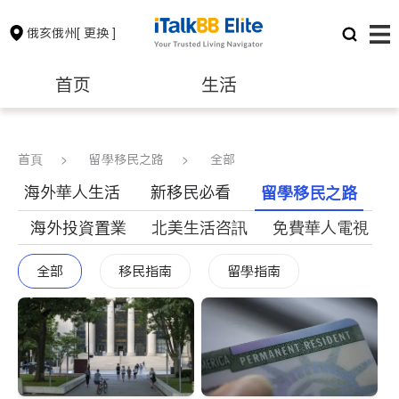
俄亥俄州
[ 更换 ]
首页
生活
醫生
律師
首頁
>
留學移民之路
>
全部
海外華人生活
新移民必看
留學移民之路
保險理財
房地產租售
海外投資置業
北美生活咨訊
免費華人電視
建築裝修
教育
全部
移民指南
留學指南
養老
非盈利組織