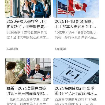
2026美國大學排名，哈
2025 H-1B 新政衝擊，
佛又跌了，這些學校成新
北上加拿大更容易？工簽
貴！華人和留學生如何擇
與移民通道＋真實案例全
2026泰晤士高等教育排名出
10萬美元的H-1B簽證新政太
校？
解析
爐！全球大專院校迎來期末
誇張，是時候規劃你的Plan B
考，美國高校格局迎來「高位
了！ iTalkBB精英帶你捋清楚
震盪」！本篇iTalkBB菁英專
H-1B人群的“北上加拿大攻
4.3k
閱讀
4.8k
閱讀
題帶你全面解析美國大學的排
略”：從開放工簽、跨國調
名走勢、百強趨勢與選校新邏
任、全球人才通道，到創業移
輯，從數據到政策，從名校光
民與雇主擔保；再到2025年
環到現實路徑，幫你讀懂全球
即將推出的“跨境人才吸引計
教育版圖的變化。特別為華人
劃”，搞定L-1、OPT、STE
家庭與留學生提供選校建議：
M等人群的上車機會。 N手準
別只看排名，看賽道。附留學
備才是獲得北美永居身分的捷
身分、法律與生活資源，助你
徑！
最新！2025美國免面簽
2025特朗普政府再出重
在美國穩步前進。
收緊＋第三國面籤受限，
拳！F-1/J-1或取消D/
如何規劃回國續簽？留學
S、二碩之路恐堵死，Day
一紙新規讓百萬留學生、工作
百萬留學生的命運轉折？特朗
生與打工人必讀！
1 CPT涼了？
黨哭暈！別再傻傻去加拿大續
普政府擬廢除D/S，F-1簽證