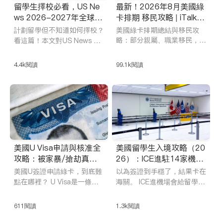
留學生擇校必看，US Ne
最新！2026年8月美國綠
ws 2026-2027年全球大
卡排期 移民攻略 | iTalkB
學排名出爐，升學選校最
B精英
計劃留學但不知道如何擇校？
美國綠卡排期總結與移民攻
新參考
略：部分親屬、職業移民，投
看這篇！本文對US News 大
學排名進行了基本介紹，US
資移民 。什麼是A表與B表，
News作為世界上最具權威
留學移太漫長，還有什麼移民
4.4k
閱讀
99.1k
閱讀
性、公信力和影響力的大學排
種類可以選擇，這篇文章幫您
名之一，每年發佈全球大學排
答疑解惑。
名，涵蓋美國、加拿大在內的
全球100個國家的2,250所高
校，為學生及家長提供選校參
考。本文列舉了2026-2027
年度全球排名前100名高校，
以供赴美留學生在擇校之前做
美國U Visa申請與核准全
美國留學生入境攻略（20
最有效參考。
攻略：被家暴/搶劫真的
26）：ICE進駐14家機
能拿綠卡嗎？別被誤導！
場，海關會更嚴嗎？
美國U簽證申請綠卡，到底難
以為簽證到手穩了，結果卡在
點在哪裡？ U Visa是一條面
海關。 ICE進機場會給留學生
向家暴、搶劫等犯罪受害者的
入境上強度嗎？ iTalkBB菁英
人道移民路徑，對案件性質、
為你仔細捋一遍美國入關流
611
閱讀
1.3k
閱讀
傷害程度和執法配合都有嚴格
程、常見問話、材料準備和高
要求。 iTalkBB菁英從真實政
風險踩坑點，幫助華人留學生