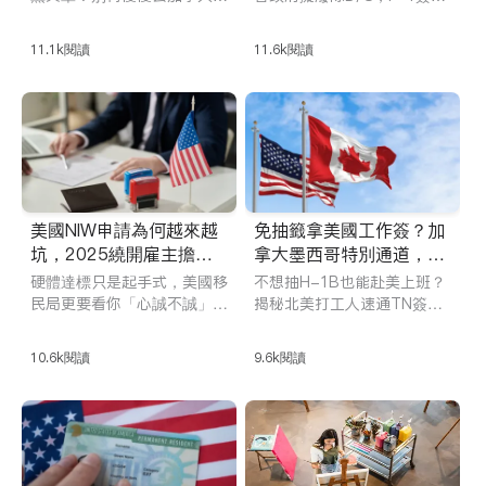
簽了！美國領事館剛剛發布警
最長僅4年，讀第二個碩士徹
底沒戲？畢業後只有30天時
告，赴第三國簽證已成“高危
11.1k
閱讀
11.6k
閱讀
間找工作！新規背後還有哪些
陷阱”！
致命細節？
美國NIW申請為何越來越
免抽籤拿美國工作簽？加
坑，2025繞開雇主擔保
拿大墨西哥特別通道，20
已經不是
25新政解讀！
硬體達標只是起手式，美國移
不想抽H-1B也能赴美上班？
民局更要看你「心誠不誠」。
揭秘北美打工人速通TN簽證
美國NIW國家利益豁免的精英
申請條件與續約方式。2025
賽道居然隱形門檻這麼高，材
年6月，美國移民局收緊政
10.6k
閱讀
9.6k
閱讀
料準備都讓人脫層皮。本攻略
策，明確必須為美國雇主或實
不只告訴你NIW適合誰、法律
體工作，禁止自僱，並對材
依據是什麼，還會深入分析D
料、學歷和職業匹配提出更高
hanasar三大標準、申請流程
要求。本文帶你一次看懂申請
和時間線、材料怎麼準備才有
條件、辦理流程、續約技巧和
分量，以及常見的拒簽坑。
最新政策變化，助你避坑上