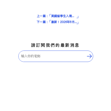
上一篇：
美國留學生入境攻略（2026）：ICE進駐14家機場，海關會更嚴嗎？
下一篇：
最新！2026年8月美國綠卡排期 移民攻略 | iTalkBB精英
請訂閱我們的最新消息