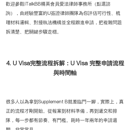
歡迎參觀iTalkBB精英會員
愛法律師事務所（點選諮
詢）
，由經驗豐富的U簽證律師團隊為你評估可行性、梳
理材料邏輯、對接執法機構並全程跟進申請，把複雜問題
拆清楚、把關鍵步驟走穩。
4. U Visa完整流程拆解：U Visa 完整申請流程
與時間軸
很多人以為拿到Supplement B就差臨門一腳，實際上，真
正的流程才剛開始。從報案到材料準備，再到遞交和排
隊，每一步都有節奏、有門檻。耗時一年兩年的申請週
期，非常常見。