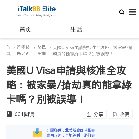
首页
生活
首
留學移
移民
>
醫生
>
>
美國U Visa申請與核准全攻略：被家暴/搶
律師
頁
民之路
指南
劫真的能拿綠卡嗎？別被誤導！
美國U Visa申請與核准全攻
保險理財
房地產租售
略：被家暴/搶劫真的能拿綠
建築裝修
教育
卡嗎？別被誤導！
養老
非盈利組織
631
閱讀
分享
收藏
訂閱郵件，北美新政即時掌握
實用攻略，本地福利一網打盡