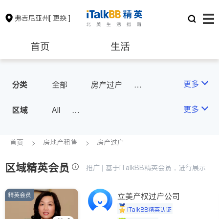
弗吉尼亚州
[ 更换 ]
首页
生活
医生
律师
更多
分类
全部
房产过户
地产经纪
地产投资
保险理财
房地产租售
更多
区域
All
North Virginia (Washington, D.
银行贷款
会计师
C.)
首页
房地产租售
房产过户
Richmond
区域精英会员
建筑装修
教育
推广 | 基于iTalkBB精英会员，进行展示
Roanoke & Lynchburg
Virginia Beach
精英会员
立美产权过户公司
养老
非盈利组织
iTalkBB精英认证