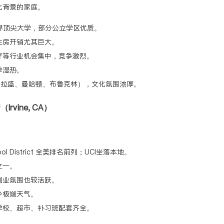
化背景的家庭。
界顶尖大学，部分公立学区优质。
住房开销尤其巨大。
疗等行业机会集中，竞争激烈。
季湿热。
法拉盛、曼哈顿、布鲁克林），文化氛围浓厚。
（Irvine, CA）
。
chool District 全美排名前列；UCI坐落本地。
之一。
创业氛围也较活跃。
少极端天气。
学校、超市、补习班配套齐全。