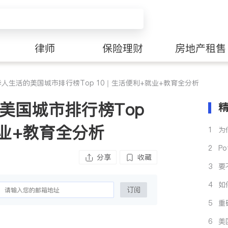
律师
保险理财
房地产租售
人生活的美国城市排行榜Top 10｜生活便利+就业+教育全分析
美国城市排行榜Top
就业+教育全分析
1
为
校
2
P
分享
收藏
吃
3
要
预
4
如
订阅
5
重
南
6
美