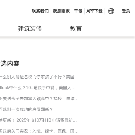
联系我们
我是商家
干货
APP下载
登录
建筑装修
教育
精选内容
什么别人能进名校而你家孩子不行？美国名
录取真正的关键是…
otluck带什么？10+道快手中餐，美国人爱
还不过敏
不要送孩子去加拿大读高中？择校、申请、
算和适应力要长期规划起来！
何规划一次成功的房屋翻新？
磅更新！ 2025年 $10万H1B申请费最新指
 + H1B工资加权抽签新政
国政府关门实况：入境、绿卡、医保、国家