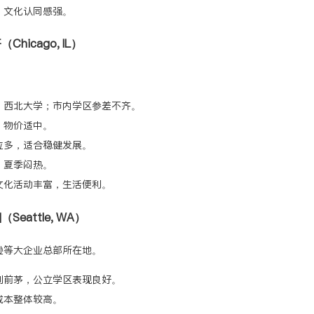
、文化认同感强。
Chicago, IL）
、西北大学；市内学区参差不齐。
，物价适中。
位多，适合稳健发展。
，夏季闷热。
文化活动丰富，生活便利。
（Seattle, WA）
逊等大企业总部所在地。
列前茅，公立学区表现良好。
成本整体较高。