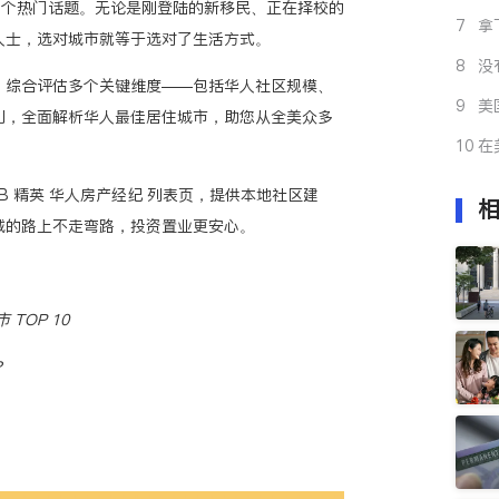
一个热门话题。无论是刚登陆的新移民、正在择校的
公
7
拿
人士，选对城市就等于选对了生活方式。
解
8
没
，综合评估多个关键维度——包括华人社区规模、
事
9
美
利，全面解析华人最佳居住城市，助您从全美众多
帮
10
在
手
kBB 精英 华人房产经纪 列表页
，提供本地社区建
城的路上不走弯路，投资置业更安心。
TOP 10
？