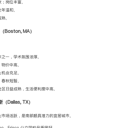
软；岗位丰富。
全年温和。
成熟。
（Boston, MA）
。
市之一，学术氛围浓厚。
，物价中高。
业机会充足。
，春秋短暂。
社区日益成熟，生活便利度中高。
（Dallas, TX）
业市场活跃，是南部颇具潜力的宜居城市。
o、Frisco 公立学校品质很好。