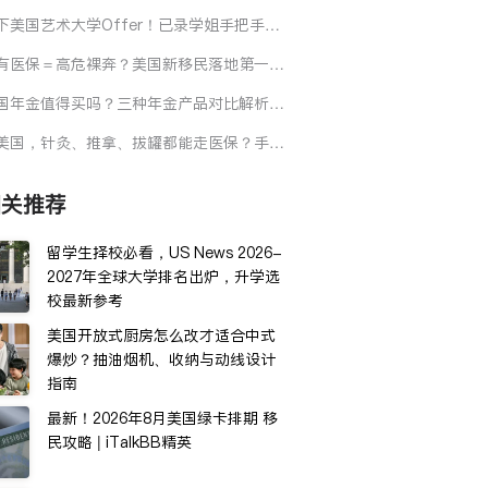
园...7大领域受影响！华人如何自救？
下美国艺术大学Offer！已录学姐手把手拆
选校、作品集、面试全流程
有医保＝高危裸奔？美国新移民落地第一件
必须是它
国年金值得买吗？三种年金产品对比解析，
你避开常见华人理财误区
美国，针灸、推拿、拔罐都能走医保？手把
教你省钱看中医
相关推荐
留学生择校必看，US News 2026-
2027年全球大学排名出炉，升学选
校最新参考
美国开放式厨房怎么改才适合中式
爆炒？抽油烟机、收纳与动线设计
指南
最新！2026年8月美国绿卡排期 移
民攻略 | iTalkBB精英