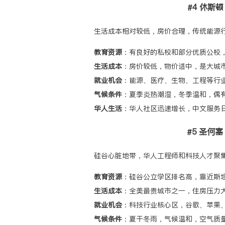
#4 休斯顿（
生活成本相对较低，房价合理，传统能源
教育资源
：有良好的私校和部分优质公校
生活成本
：房价较低，物价适中，是大城
就业机会
：能源、医疗、生物、工程等行
气候条件
：夏季炎热潮湿，冬季温和，偶
华人生活
：华人社区迅速增长，中文服务
#5 圣何塞（
硅谷心脏地带，华人工程师和科技人才聚
教育资源
：硅谷公立学区排名高，靠近斯坦福大
生活成本
：全美最贵城市之一，住房压力
就业机会
：科技行业核心区，谷歌、苹果、
气候条件
：夏干冬雨，气候温和，空气质