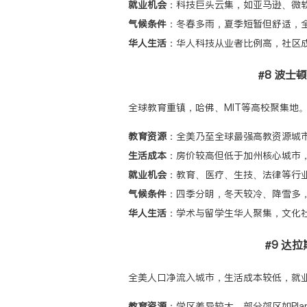
就业机会
：科技巨头云集，如亚马逊、微
气候条件
：冬春多雨，夏季短暂但舒适，
华人生活
：华人科技从业者比例高，社区
#8 波士顿
全球教育重镇，哈佛、MIT等高校聚集地
教育资源
：全美乃至全球最强高教资源城
生活成本
：房价较高但低于加州核心城市
就业机会
：教育、医疗、生技、法律等行
气候条件
：四季分明，冬天较冷、降雪多
华人生活
：学术与留学生华人聚集，文化
#9 达拉斯
全美人口净流入城市，生活成本较低，就
教育资源
：学区差异较大，部分郊区如Plan