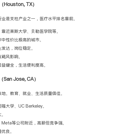
Houston, TX）
行业是支柱产业之一，医疗水平排名靠前。
，靠近莱斯大学、贝勒医学院等。
市中性价比极高的城市。
业发达，岗位稳定。
有飓风影响。
日益健全，生活便利度高。
San Jose, CA）
集地。教育、就业、生活质量俱佳。
学、UC Berkeley。
大。
Meta等公司附近，高薪但竞争强。
量优良。