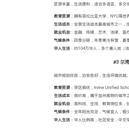
资源丰富，生活便利，适合多语言、多文
教育资源
：拥有哥伦比亚大学、NYU等世
生活成本
：全美生活成本最高城市之一，
就业机会
：金融、传媒、艺术、法律、医
气候条件
：四季分明，冬季寒冷有雪，夏
华人生活
：约104万华人，多个唐人街（
#3 尔湾
城市规划优良，治安良好，生活环境优越
教育资源
：学区极优，Irvine Unified S
生活成本
：房价高，属于加州高物价城市
就业机会
：高科技、生技、教育岗位多，
气候条件
：全年阳光充足，气候宜人，极
华人生活
：华人比例高，社区安全，中文