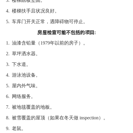
3.
楼梯踏板坚固。
4.
楼梯扶手且状况良好。
5.
车库门开关正常，遇障碍物可停止。
房屋检查可能不包括的项目:
1.
油漆含铅量（1979年以前的房子）。
2.
草坪洒水器。
3.
下水道。
4.
游泳池设备。
5.
屋内外气味。
6.
网络服务。
7.
被地毯覆盖的地板。
8.
被雪覆盖的屋顶（如果在冬天做 inspection）。
9.
老鼠。