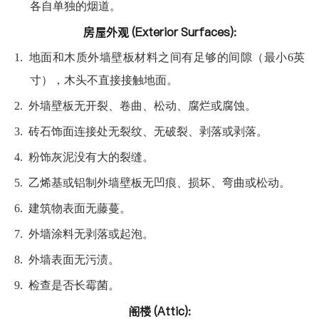
各自单独的烟道。
房屋外观 (Exterior Surfaces):
1.
地面和木质外墙壁板材料之间有足够的间隙（最小6英
寸），木头不直接接触地面。
2.
外墙壁板无开裂、卷曲、松动、腐烂或腐蚀。
3.
砖石饰面连接处无裂纹、无破裂、剥落或剥落。
4.
粉饰灰泥没有大的裂缝。
5.
乙烯基或铝制外墙壁板无凹痕、损坏、弯曲或松动。
6.
建筑物表面无藤蔓。
7.
外墙涂料无剥落或起泡。
8.
外墙表面无污渍。
9.
检查是否长霉菌。
阁楼 (Attic):