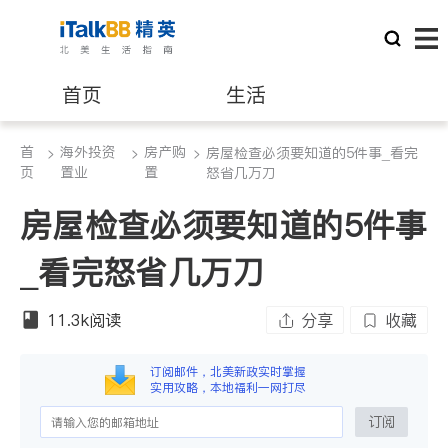
首页
生活
首
海外投资
房产购
>
医生
>
>
房屋检查必须要知道的5件事_看完
律师
页
置业
置
怒省几万刀
房屋检查必须要知道的5件事
保险理财
房地产租售
_看完怒省几万刀
建筑装修
教育
11.3k
阅读
分享
收藏
养老
非盈利组织
订阅邮件，北美新政实时掌握
实用攻略，本地福利一网打尽
订阅