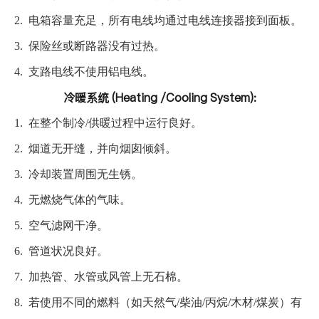
2.
电箱容量充足，所有电线均通过电线连接器接到面板。
3.
保险丝或断路器没有过热。
4.
支路电线不使用铝电线。
冷暖系统 (Heating /Cooling System):
1.
在整个制冷/供暖过程中运行良好。
2.
烟道无开缝，并向烟囱倾斜。
3.
冷却装置周围无生锈。
4.
无燃烧气体的气味。
5.
空气滤网干净。
6.
管道状况良好。
7.
加热管、水管或风管上无石棉。
8.
若使用不同的燃料（如天然气/柴油/丙烷/木材/煤炭）有