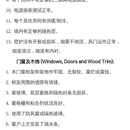
10.
电源插座测试正常。
11.
每个居住房间有供暖/制冷。
12.
墙内有足够的隔热层。
13.
壁炉没有开裂或损坏，烟雾不倒流，风门运作正常，
烟道清洁，烟道有内衬。
门窗及木饰 (Windows, Doors and Wood Trim):
1.
木门窗框架和装饰件牢固、无裂纹、腐烂或腐蚀。
2.
框架周围的缝隙有填缝。
3.
窗玻璃、双层窗格和隔热封条无损坏。
4.
窗格栅和粘合剂状况良好。
5.
使用了防风窗或隔热玻璃。
6.
窗户上方安装了滴水条。