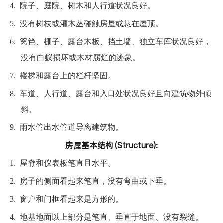
4.
院子、庭院、树木和人行道状况良好。
5.
没有树枝或灌木丛碰触房屋或悬在屋顶。
6.
篱笆、棚子、露台木板、挡土墙、独立车库状况良好，
没有白蚁损坏或木材腐烂的迹象。
7.
楼梯和露台上的栏杆坚固。
8.
车道、人行道、露台和入口处状况良好且向建筑物外倾
斜。
9.
雨水管出水管道导离建筑物。
房屋基本结构 (Structure):
1.
屋脊和仪表板笔直且水平。
2.
房子的侧面看起来笔直，没有弯曲或下垂。
3.
窗户和门框看起来是方形的。
4.
地基地面以上部分是笔直、垂直于地面、没有裂缝。