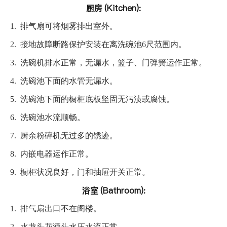
厨房 (Kitchen):
1.
排气扇可将烟雾排出室外。
2.
接地故障断路保护安装在离洗碗池6尺范围内。
3.
洗碗机排水正常，无漏水，篮子、门弹簧运作正常。
4.
洗碗池下面的水管无漏水。
5.
洗碗池下面的橱柜底板坚固无污渍或腐蚀。
6.
洗碗池水流顺畅。
7.
厨余粉碎机无过多的锈迹。
8.
内嵌电器运作正常。
9.
橱柜状况良好，门和抽屉开关正常。
浴室 (Bathroom):
1.
排气扇出口不在阁楼。
2.
水龙头花洒头水压水流正常。