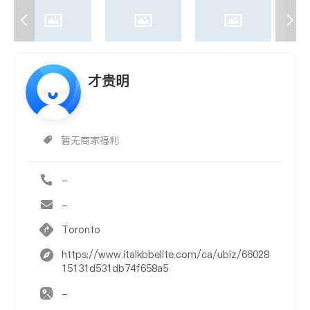
才贵明
暂无商家福利
-
-
Toronto
https://www.italkbbelite.com/ca/ubiz/66028
15131d531db74f658a5
-