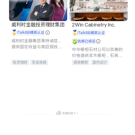
威利时金融投资理财集团
2Win Cabinetry Inc.
iTalkBB精英认证
iTalkBB精英认证
威利时金融集团秉持诚信，
执照已核实
提供固定收益与高回报投资
中华橱柜石材公司以实惠的
等服务。我们专注于投资、
价格提供实木橱柜，石英石
保险及传承规划等多元化组
台面，多种优质不锈钢水
投资理财
年金保险
瓷砖橱柜
室内设计
合，助力客户实现目标
槽、水龙头与抽油烟机。品
一站式财税规划
人寿保险
建筑设计
卫浴洁具
质厨房，家的选择。
投资理财
医疗保险
室内装修
养老保险
员工保险
长期护理医疗保险
伤残保险
个人保险