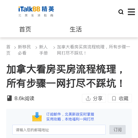
首页
生活
首
新移民
新人
加拿大看房买房流程梳理，所有步骤一
>
医生
>
>
律师
页
必看
手册
网打尽不踩坑！
加拿大看房买房流程梳理，
保险理财
房地产租售
所有步骤一网打尽不踩坑！
银行贷款
会计师
8.6k
阅读
分享
收藏
建筑装修
订阅邮件，北美新政实时掌握
实用攻略，本地福利一网打尽
订阅