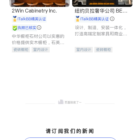
2Win Cabinetry Inc.
纽约贝拉奢华公司 BELL
A LUXE
iTalkBB精英认证
iTalkBB精英认证
设计、制造、安装一体化，
执照已核实
打造高端定制家具和商业空
中华橱柜石材公司以实惠的
间
价格提供实木橱柜，石英石
台面，多种优质不锈钢水
瓷砖橱柜
室内设计
室内设计
瓷砖橱柜
槽、水龙头与抽油烟机。品
建筑设计
卫浴洁具
卫浴洁具
地板建材
质厨房，家的选择。
室内装修
售前软装staging
室内装修
请订阅我们的新闻