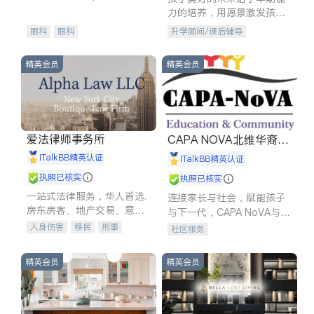
experience in
力的培养，用愿景激发孩子
的学习潜力和动力。理念：
眼科
眼科
升学顾问/课后辅导
拥有成长型心态是成功的基
石。
精英会员
精英会员
爱法律师事务所
CAPA NOVA北维华裔家
长会
iTalkBB精英认证
iTalkBB精英认证
执照已核实
执照已核实
一站式法律服务，华人首选.
连接家长与社会，赋能孩子
房东房客、地产交易、意外
与下一代，CAPA NoVA与您
伤害、车祸重伤、商业诉
携手建设包容、公平、充满
人身伤害
移民
刑事
社区服务
讼、商标注册、移民信托、
希望的社区。
车祸理赔
民事
房地产
建筑合同、刑事案件全包办
信托/遗嘱
商业
商标注册
精英会员
精英会员
索赔
律师-其它
保释