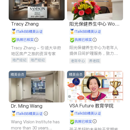
Tracy Zhang
阳光保健养生中心 World
shine
iTalkBB精英认证
iTalkBB精英认证
执照已核实
执照已核实
阳光保健养生中心为老年人
Tracy Zhang - 引领大华府
提供日间护理服务，致力于
地区房产之旅的资深专家
通过持续的护理创新来有效
地产经纪
地产经纪
老年中心
养老院
提升老年人的生活质量。
地产投资
商业地产
商铺租售
开发商建商
精英会员
精英会员
VSA Future 教育学院
Dr. Ming Wang
iTalkBB精英认证
iTalkBB精英认证
Wang Vision Institute has
执照已核实
more than 30 years
孩子美好的未来始于早期能