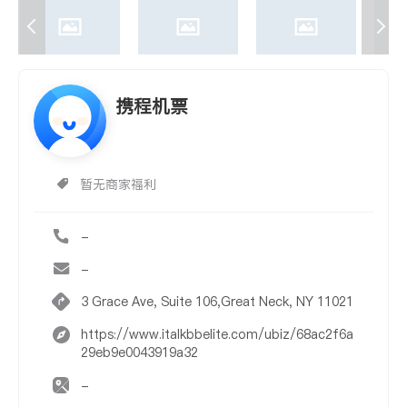
携程机票
暂无商家福利
-
-
3 Grace Ave, Suite 106,Great Neck, NY 11021
https://www.italkbbelite.com/ubiz/68ac2f6a
29eb9e0043919a32
-