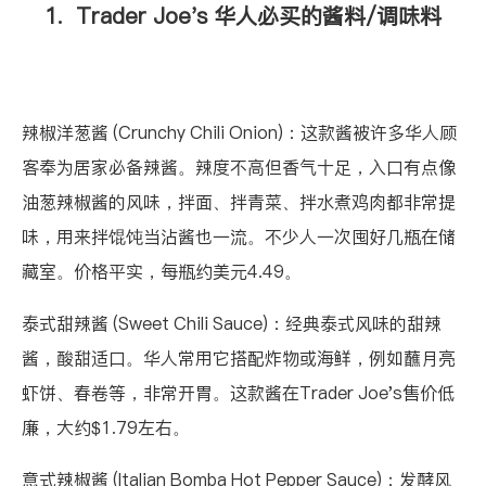
1. Trader Joe's 华人必买的酱料/调味料
辣椒洋葱酱 (Crunchy Chili Onion)
：这款酱被许多华人顾
客奉为居家必备辣酱。辣度不高但香气十足，入口有点像
油葱辣椒酱的风味，拌面、拌青菜、拌水煮鸡肉都非常提
味，用来拌馄饨当沾酱也一流。不少人一次囤好几瓶在储
藏室。价格平实，每瓶约美元4.49。
泰式甜辣酱 (Sweet Chili Sauce)
：经典泰式风味的甜辣
酱，酸甜适口。华人常用它搭配炸物或海鲜，例如蘸月亮
虾饼、春卷等，非常开胃。这款酱在Trader Joe's售价低
廉，大约$1.79左右。
意式辣椒酱 (Italian Bomba Hot Pepper Sauce)
：发酵风