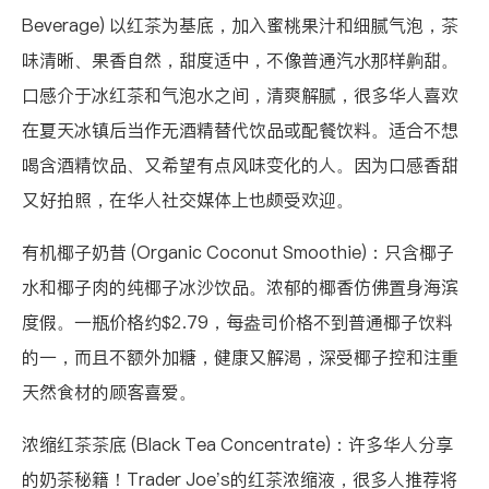
Beverage)
以红茶为基底，加入蜜桃果汁和细腻气泡，茶
味清晰、果香自然，甜度适中，不像普通汽水那样齁甜。
口感介于冰红茶和气泡水之间，清爽解腻，很多华人喜欢
在夏天冰镇后当作无酒精替代饮品或配餐饮料。适合不想
喝含酒精饮品、又希望有点风味变化的人。因为口感香甜
又好拍照，在华人社交媒体上也颇受欢迎。
有机椰子奶昔 (Organic Coconut Smoothie)
：只含椰子
水和椰子肉的纯椰子冰沙饮品。浓郁的椰香仿佛置身海滨
度假。一瓶价格约$2.79，每盎司价格不到普通椰子饮料
的一，而且不额外加糖，健康又解渴，深受椰子控和注重
天然食材的顾客喜爱。
浓缩红茶茶底 (Black Tea Concentrate)
：许多华人分享
的奶茶秘籍！Trader Joe’s的红茶浓缩液，很多人推荐将