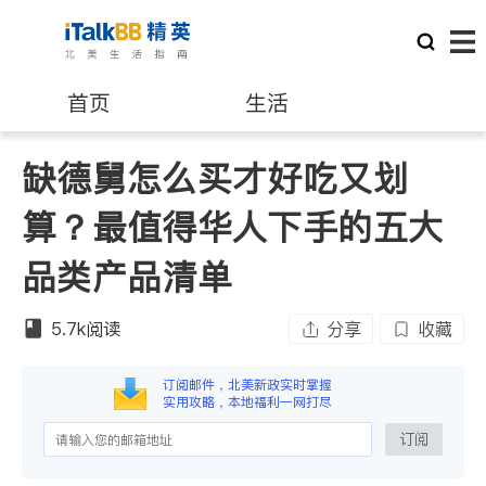
首页
生活
缺德舅怎么买才好吃又划
医生
律师
算？最值得华人下手的五大
保险理财
房地产租售
品类产品清单
建筑装修
教育
5.7k
阅读
分享
收藏
养老
非盈利组织
订阅邮件，北美新政实时掌握
实用攻略，本地福利一网打尽
订阅