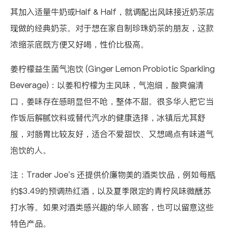
其加入适量牛奶或Half & Half，就调配出风味接近奶茶店
现做的经典奶茶。对于想在家自制珍珠奶茶的朋友，这款
浓缩茶底既方便又好喝，性价比极高。
姜柠檬益生菌气泡饮 (Ginger Lemon Probiotic Sparkling
Beverage)
：以姜和柠檬为主风味，气泡细，酸爽偏清
口，姜味存在感明显但不呛，整体不甜。很多华人把它当
作饭后解腻饮料或替代汽水的健康选择，冰镇后尤其舒
服，对肠胃比较友好，适合不爱甜饮、又想喝点有味道气
泡饮的人。
注：Trader Joe’s 还提供价廉物美的酒类饮品，例如每瓶
约$3.49的预调热红酒，以及夏季限定的青柠风味微醺苏
打水等。如果对酒类感兴趣的华人顾客，也可以留意这些
特色产品。