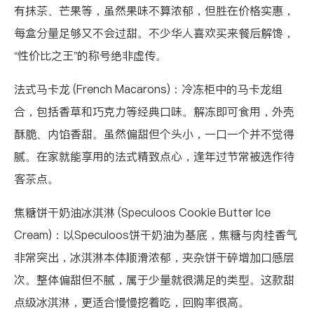
有抹茶、芒果等，虽然果味不算浓郁，但胜在价格实惠，
每盒分量足够又不会过甜。不少华人喜欢买来餐后解馋，
“性价比之王”的称号绝非虚传。
法式马卡龙 (French Macarons)
：冷冻柜中的马卡龙组
合，包括香草和巧克力等经典口味。解冻即可食用，外壳
酥脆、内馅香甜。虽然偏甜但个头小，一口一个并不觉得
腻。在家就能享用的法式精致点心，逢年过节常被选作待
客茶点。
焦糖饼干奶油冰淇淋 (Speculoos Cookie Butter Ice
Cream)
：以Speculoos饼干奶油为基底，焦糖与肉桂香气
非常突出，冰淇淋本体顺滑浓郁，夹杂饼干碎增加口感层
次。整体偏甜但不腻，属于少量就很满足的类型。这款甜
点级冰淇淋，更适合慢慢挖着吃，回购率很高。