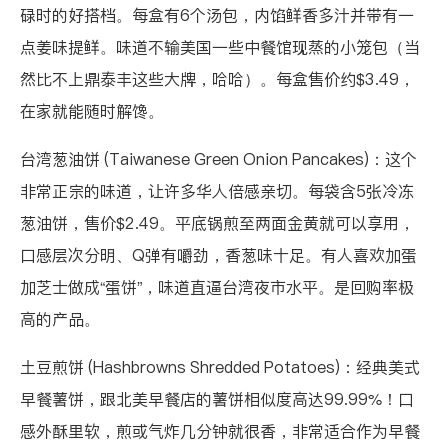
碌时的好搭档。每盒有6个汤包，内馅鲜香多汁并带有一
点姜味提鲜。味道不输美国一些中餐馆现蒸的小笼包（当
然比不上鼎泰丰这些大牌，哈哈）。每盒售价约$3.49，
在家就能随时解馋。
台湾葱油饼 (Taiwanese Green Onion Pancakes)
：这个
非常正宗的味道，让许多华人倍感亲切。每袋含5张冷冻
葱油饼，售价$2.49。平底锅煎至两面金黄就可以享用，
口感层次分明、Q弹有嚼劲，香葱味十足。有人喜欢加蛋
加芝士做成“蛋饼”，味道直逼台湾夜市水平。是回购率极
高的产品。
土豆煎饼 (Hashbrowns Shredded Potatoes)
：经典美式
早餐薯饼，跟北美早餐店的薯饼相似度高达99.99%！口
感外酥里软，煎或气炸几分钟就很香，非常适合作为早餐