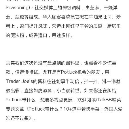
Seasoning)
：社交媒体上的神级调料，由芝麻、干燥洋
葱、蒜粒等组成。华人顾客喜欢把它撒在牛油果吐司、炒
蛋上，瞬间提升风味，营造出网红早午餐的质感。厨房里
的魔法粉，咸香适口，用途多样。
其实我们这次还没有盘点到的酱料里，也藏着不少惊喜
款，值得慢慢试。尤其是有Potluck机会的朋友，用
Trader Joe's的酱料往往能事半功倍，拌一拌、淋一淋就
很出彩，直接如虎添翼，小当家转世。如果你还在纠结
Potluck带什么，想要多找点灵感，欢迎阅读iTalkBB精英
专题文章
《Potluck带什么？10+道中餐快手菜，外国人爱
吃还不过敏》
。