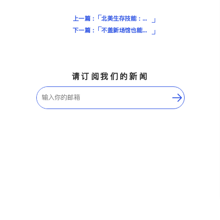
上一篇：
北美生存技能：图解13种常见意大利面，怎么选才不翻车？
下一篇：
不盖新场馆也能办奥运？2028洛杉矶夏季奥运会看点有哪些？
请订阅我们的新闻