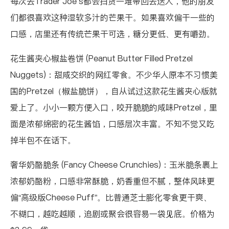
每次去Trader Joe’s都会扫货一堆带回去送人，他的朋友
们都很喜欢这种湿软多汁的芒果干。如果喜欢偏干一些的
口感，店里还有传统芒果干可选，糖分更低、更有嚼劲。
花生酱夹心椒盐卷饼 (Peanut Butter Filled Pretzel
Nuggets)
：甜咸交织的网红零食。不少华人原本不习惯美
国的Pretzel（椒盐脆饼），自从试过这款花生酱夹心版就
爱上了。小小一颗方便入口，咬开脆脆的咸味Pretzel，里
面是浓郁绵密的花生酱馅，口感层次丰富。不知不觉又吃
掉半包不在话下。
奢华奶酪脆条 (Fancy Cheese Crunchies)
：玉米脆条裹上
浓郁奶酪粉，口感非常酥脆，奶香重但不腻，整体风味更
偏“高级版Cheese Puff”。比普通芝士膨化零食更干爽、
不糊口，越吃越顺，追剧或聚会很容易一袋见底。价格为