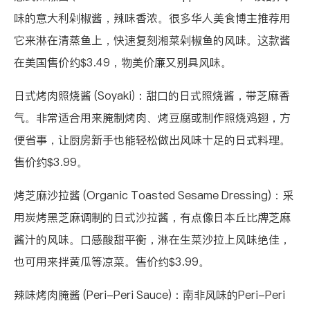
味的意大利剁椒酱，辣味香浓。很多华人美食博主推荐用
它来淋在清蒸鱼上，快速复刻湘菜剁椒鱼的风味。这款酱
在美国售价约$3.49，物美价廉又别具风味。
日式烤肉照烧酱 (Soyaki)
：甜口的日式照烧酱，带芝麻香
气。非常适合用来腌制烤肉、烤豆腐或制作照烧鸡翅，方
便省事，让厨房新手也能轻松做出风味十足的日式料理。
售价约$3.99。
烤芝麻沙拉酱 (Organic Toasted Sesame Dressing)
：采
用炭烤黑芝麻调制的日式沙拉酱，有点像日本丘比牌芝麻
酱汁的风味。口感酸甜平衡，淋在生菜沙拉上风味绝佳，
也可用来拌黄瓜等凉菜。售价约$3.99。
辣味烤肉腌酱 (Peri-Peri Sauce)：南非风味的Peri-Peri