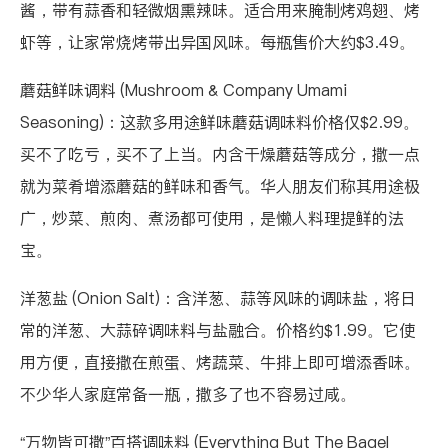
酱，带有蒜香和轻微烟熏辣味。适合用来腌制烤鸡翅、烤
虾等，让家常烧烤带出异国风味。每瓶售价大约$3.49。
蘑菇鲜味调料 (Mushroom & Company Umami
Seasoning)
：这款多用途鲜味蘑菇调味料价格仅$2.99。
买不了吃亏，买不了上当。内含干燥蘑菇等成分，撒一点
就为菜肴增添蘑菇的鲜味和香气。华人朋友们称其用途极
广，炒菜、煎肉、煮汤都可使用，是懒人料理提鲜的法
宝。
洋葱盐 (Onion Salt)
：含洋葱、蒜等风味的调味盐，将日
常的洋葱、大蒜碎调味料与盐融合。价格约$1.99。它使
用方便，直接撒在煎蛋、烤蔬菜、牛排上即可增添香味。
不少华人家庭常备一瓶，撒多了也不容易过咸。
“万物皆可撒”百搭调味料 (Everything But The Bagel