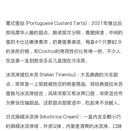
葡式蛋挞 (Portuguese Custard Tarts)
：2021年推出后
即风靡华人圈的甜点。酥皮层次分明、香脆掉渣，中间的
蛋奶卡仕达嫩滑香浓，奶香蛋香俱佳。每盒4个只要$2.9
的亲民价格，和Costco的烤鸡性价比有得一拼。不少人
在店里一见到就会多买几盒囤在冷冻库。
冰淇淋提拉米苏 (Italian Tiramisu)
：大名鼎鼎的冷冻甜
点，常常是一上架就被抢空的明星商品。将经典提拉米苏
蛋糕与冰淇淋结合，风味浓郁又有冰爽口感，非常适合作
为聚会压轴甜品。这款甜点甜度适中，吃起来不会腻人。
日式麻糬冰淇淋 (Mochi Ice Cream)
：一盒内含多颗小巧
的麻糬冰淇淋球，外皮Q弹，内里是清爽的冰淇淋。口味