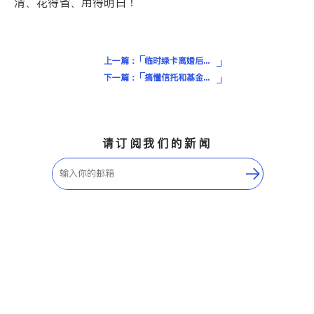
清、花得省、用得明白！
上一篇：
临时绿卡离婚后，如何成功申请十年绿卡？不同身份阶段操作详解
下一篇：
搞懂信托和基金的区别，少交税、多赚钱、保住你的财富！
请订阅我们的新闻