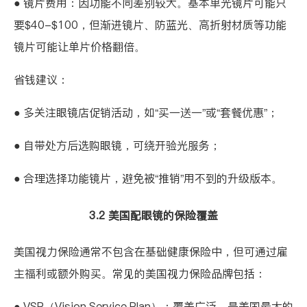
● 镜片费用：因功能不同差别较大。基本单光镜片可能只
要$40-$100，但渐进镜片、防蓝光、高折射材质等功能
镜片可能让单片价格翻倍。
省钱建议：
● 多关注眼镜店促销活动，如“买一送一”或“套餐优惠”；
● 自带处方后选购眼镜，可绕开验光服务；
● 合理选择功能镜片，避免被“推销”用不到的升级版本。
3.2 美国配眼镜的保险覆盖
美国视力保险通常不包含在基础健康保险中，但可通过雇
主福利或额外购买。常见的美国视力保险品牌包括：
●
VSP（Vision Service Plan）
：覆盖广泛，是美国最大的