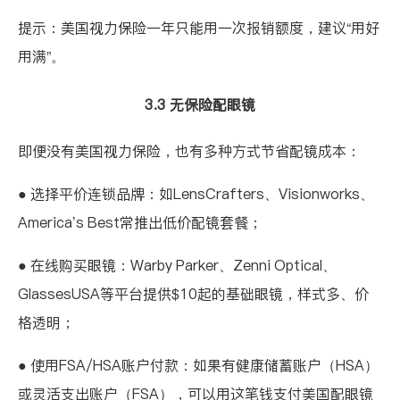
提示：美国视力保险一年只能用一次报销额度，建议“用好
用满”。
3.3 无保险配眼镜
即便没有美国视力保险，也有多种方式节省配镜成本：
● 选择平价连锁品牌：如
LensCrafters
、
Visionworks
、
America’s Best
常推出低价配镜套餐；
● 在线购买眼镜：
Warby Parker
、
Zenni Optical
、
GlassesUSA
等平台提供$10起的基础眼镜，样式多、价
格透明；
● 使用FSA/HSA账户付款：如果有
健康储蓄账户（HSA）
或
灵活支出账户（FSA）
，可以用这笔钱支付美国配眼镜