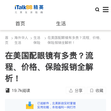
首页
生活
首
海外华人
生活
在美国配眼镜有多贵？流程、价格、
>
医生
>
>
律师
页
生活
保险
保险报销全解析！
在美国配眼镜有多贵？流
保险理财
房地产租售
程、价格、保险报销全解
建筑装修
教育
析！
养老
非盈利组织
19.7k
阅读
分享
收藏
订阅邮件，北美新政实时掌握
实用攻略，本地福利一网打尽