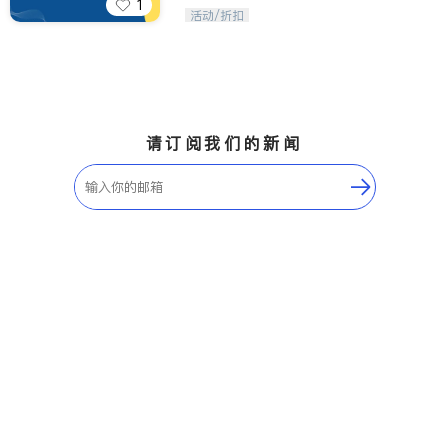
1
iTalkBB精英 官方账号。您的美国生活
活动/折扣
福利播报员，精选独家折扣、本地活动
与专业讲座，第一时间享受您的专属福
利。
请订阅我们的新闻