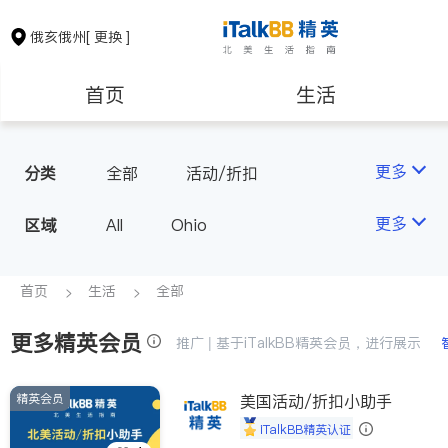
俄亥俄州
[ 更换 ]
首页
生活
医生
律师
更多
分类
全部
活动/折扣
保险理财
房地产租售
更多
区域
All
Ohio
建筑装修
教育
首页
生活
全部
更多精英会员
养老
非盈利组织
推广 | 基于iTalkBB精英会员，进行展示
精英会员
美国活动/折扣小助手
iTalkBB精英认证