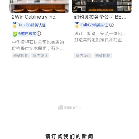
2Win Cabinetry Inc.
纽约贝拉奢华公司 BELL
A LUXE
iTalkBB精英认证
iTalkBB精英认证
设计、制造、安装一体化，
执照已核实
打造高端定制家具和商业空
中华橱柜石材公司以实惠的
间
价格提供实木橱柜，石英石
台面，多种优质不锈钢水
瓷砖橱柜
室内设计
室内设计
瓷砖橱柜
槽、水龙头与抽油烟机。品
建筑设计
卫浴洁具
卫浴洁具
地板建材
质厨房，家的选择。
室内装修
售前软装staging
室内装修
请订阅我们的新闻