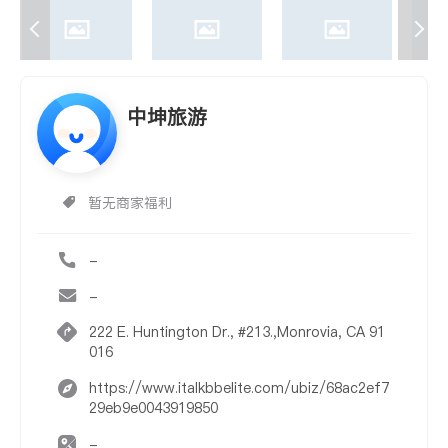
中坤旅游
暂无商家福利
-
-
222 E. Huntington Dr., #213.,Monrovia, CA 91
016
https://www.italkbbelite.com/ubiz/68ac2ef7
29eb9e0043919850
-