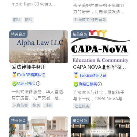
more than 30 years
孩子美好的未来始于早期能
experience in
力的培养，用愿景激发孩子
的学习潜力和动力。理念：
眼科
眼科
升学顾问/课后辅导
拥有成长型心态是成功的基
石。
精英会员
精英会员
爱法律师事务所
CAPA NOVA北维华裔家
长会
iTalkBB精英认证
iTalkBB精英认证
执照已核实
执照已核实
一站式法律服务，华人首选.
连接家长与社会，赋能孩子
房东房客、地产交易、意外
与下一代，CAPA NoVA与您
伤害、车祸重伤、商业诉
携手建设包容、公平、充满
人身伤害
移民
刑事
社区服务
讼、商标注册、移民信托、
希望的社区。
车祸理赔
民事
房地产
建筑合同、刑事案件全包办
信托/遗嘱
商业
商标注册
精英会员
精英会员
索赔
律师-其它
保释