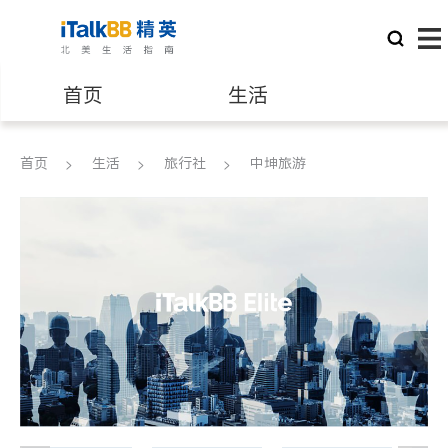
首页
生活
医生
律师
首页
生活
旅行社
中坤旅游
保险理财
房地产租售
建筑装修
教育
养老
非盈利组织