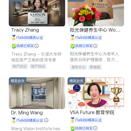
Tracy Zhang
阳光保健养生中心 World
shine
iTalkBB精英认证
iTalkBB精英认证
执照已核实
执照已核实
阳光保健养生中心为老年人
Tracy Zhang - 引领大华府
提供日间护理服务，致力于
地区房产之旅的资深专家
通过持续的护理创新来有效
地产经纪
地产经纪
老年中心
养老院
提升老年人的生活质量。
地产投资
商业地产
商铺租售
开发商建商
精英会员
精英会员
VSA Future 教育学院
Dr. Ming Wang
iTalkBB精英认证
iTalkBB精英认证
Wang Vision Institute has
执照已核实