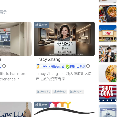
行展示
精英会员
g
Tracy Zhang
证
iTalkBB精英认证
执照已核实
titute has more
Tracy Zhang - 引领大华府地区房
产之旅的资深专家
xperience in
地产经纪
地产经纪
地产投资
商业地产
商铺租售
开发商建商
精英会员