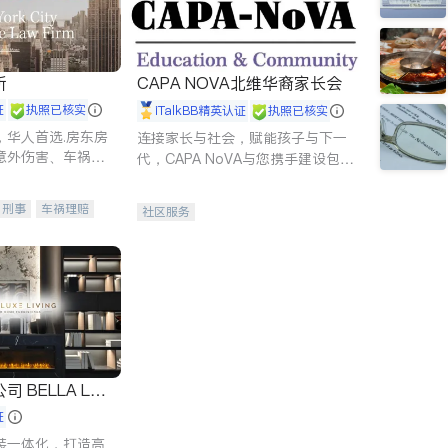
所
CAPA NOVA北维华裔家长会
证
执照已核实
iTalkBB精英认证
执照已核实
，华人首选.房东房
连接家长与社会，赋能孩子与下一
意外伤害、车祸重
代，CAPA NoVA与您携手建设包
商标注册、移民信
容、公平、充满希望的社区。
刑事案件全包办
刑事
车祸理赔
社区服务
信托/遗嘱
商业
律师-其它
保释
 LUX
证
装一体化，打造高