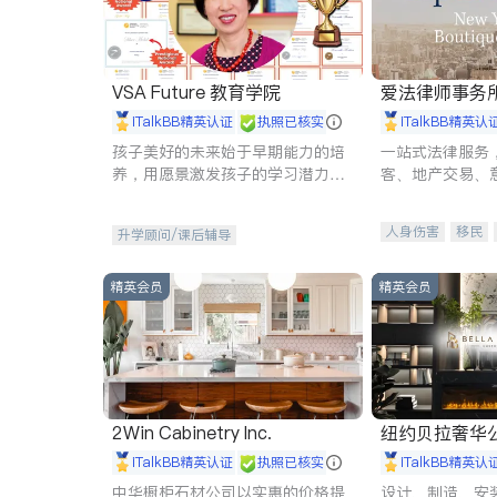
VSA Future 教育学院
爱法律师事务
iTalkBB精英认证
执照已核实
iTalkBB精英认
孩子美好的未来始于早期能力的培
一站式法律服务
养，用愿景激发孩子的学习潜力和
客、地产交易、
动力。理念：拥有成长型心态是成
伤、商业诉讼、
功的基石。
托、建筑合同、
人身伤害
移民
升学顾问/课后辅导
民事
房地产
商标注册
索赔
精英会员
精英会员
2Win Cabinetry Inc.
纽约贝拉奢华公司 BELLA
E
iTalkBB精英认证
执照已核实
iTalkBB精英认
中华橱柜石材公司以实惠的价格提
设计、制造、安