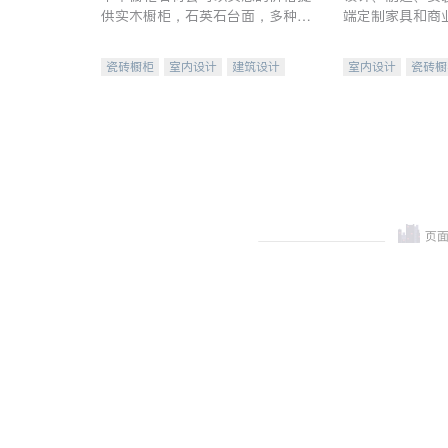
供实木橱柜，石英石台面，多种优
端定制家具和商
质不锈钢水槽、水龙头与抽油烟
机。品质厨房，家的选择。
瓷砖橱柜
室内设计
建筑设计
室内设计
瓷砖橱
卫浴洁具
室内装修
地板建材
售前软
室内装修