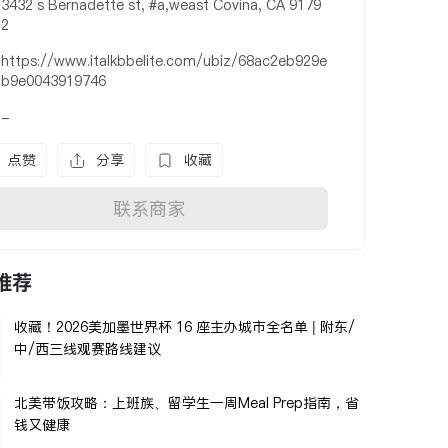
3432 s Bernadette st, #a,weast Covina, CA 9179
2
https://www.italkbbelite.com/ubiz/68ac2eb929e
b9e0043919746
-
点赞
分享
收藏
联系商家
推荐
收藏！2026美加墨世界杯 16 座主办城市全名单 | 附东/
中/西三线观赛路线建议
北美带饭攻略：上班族、留学生一周Meal Prep指南，省
钱又健康