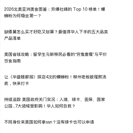
2026北美亚洲美食图鉴：夯爆社媒的 Top 10 榜单！螺
蛳粉为何稳坐第一？
缺德舅怎么买才好吃又划算？最值得华人下手的五大品类
产品清单
美国省钱攻略：留学生与新移民必看的“穷鬼套餐”与平价
饮食指南
让《华盛顿邮报》探店4次的螺蛳粉！柳州老板娘现熬汤
底，快来打卡
持续追踪 美国政府关门实况：入境、绿卡、医保、国家
公园...7大领域受影响！华人如何自救？
不同身份来美国如何拿ssn？没有绿卡也可以申请