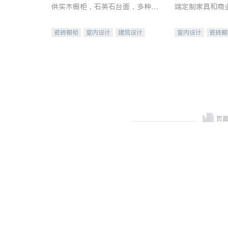
供实木橱柜，石英石台面，多种优
端定制家具和商
质不锈钢水槽、水龙头与抽油烟
机。品质厨房，家的选择。
瓷砖橱柜
室内设计
建筑设计
室内设计
瓷砖橱
卫浴洁具
室内装修
地板建材
售前软
室内装修