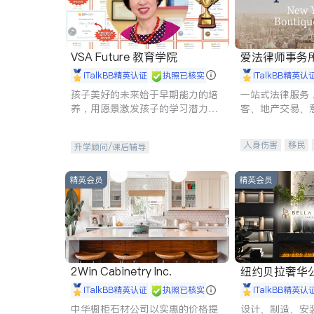
VSA Future 教育学院
爱法律师事务
iTalkBB精英认证
执照已核实
iTalkBB精英认
孩子美好的未来始于早期能力的培
一站式法律服务
养，用愿景激发孩子的学习潜力和
客、地产交易、
动力。理念：拥有成长型心态是成
伤、商业诉讼、
功的基石。
托、建筑合同、
人身伤害
移民
升学顾问/课后辅导
民事
房地产
商标注册
索赔
精英会员
精英会员
2Win Cabinetry Inc.
纽约贝拉奢华公司 BELLA
E
iTalkBB精英认证
执照已核实
iTalkBB精英认
中华橱柜石材公司以实惠的价格提
设计、制造、安