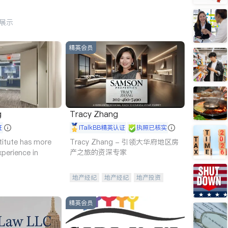
行展示
精英会员
g
Tracy Zhang
证
iTalkBB精英认证
执照已核实
titute has more
Tracy Zhang - 引领大华府地区房
产之旅的资深专家
xperience in
地产经纪
地产经纪
地产投资
商业地产
商铺租售
开发商建商
精英会员