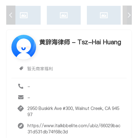
黄辞海律师 - Tsz-Hai Huang
暂无商家福利
-
-
2950 Buskirk Ave #300, Walnut Creek, CA 945
97
https://www.italkbbelite.com/ubiz/66029bac
31d531db74f68c3d