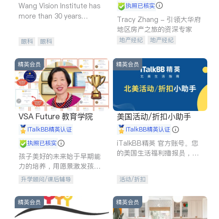
Wang Vision Institute has
执照已核实
more than 30 years
Tracy Zhang - 引领大华府
experience in
地区房产之旅的资深专家
地产经纪
地产经纪
眼科
眼科
地产投资
商业地产
商铺租售
开发商建商
精英会员
精英会员
VSA Future 教育学院
美国活动/折扣小助手
iTalkBB精英认证
iTalkBB精英认证
iTalkBB精英 官方账号。您
执照已核实
的美国生活福利播报员，精
孩子美好的未来始于早期能
选独家折扣、本地活动与专
力的培养，用愿景激发孩子
业讲座，第一时间享受您的
的学习潜力和动力。理念：
升学顾问/课后辅导
活动/折扣
专属福利。
拥有成长型心态是成功的基
石。
精英会员
精英会员