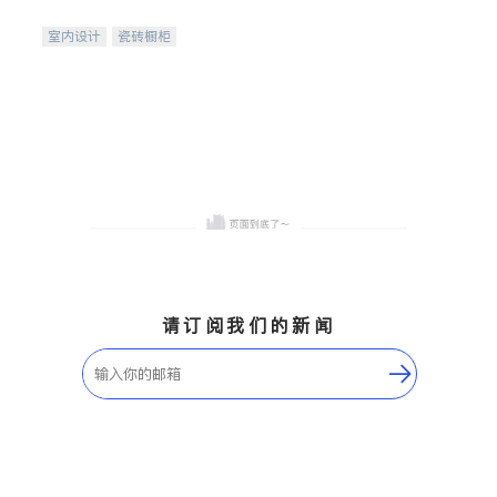
间
室内设计
瓷砖橱柜
卫浴洁具
地板建材
售前软装staging
室内装修
请订阅我们的新闻