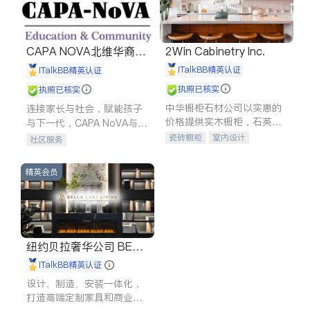
CAPA NOVA北维华裔家
2Win Cabinetry Inc.
长会
iTalkBB精英认证
iTalkBB精英认证
执照已核实
执照已核实
中华橱柜石材公司以实惠的
连接家长与社会，赋能孩子
价格提供实木橱柜，石英石
与下一代，CAPA NoVA与您
台面，多种优质不锈钢水
携手建设包容、公平、充满
瓷砖橱柜
室内设计
社区服务
槽、水龙头与抽油烟机。品
希望的社区。
建筑设计
卫浴洁具
质厨房，家的选择。
室内装修
精英会员
纽约贝拉奢华公司 BELL
A LUXE
iTalkBB精英认证
设计、制造、安装一体化，
打造高端定制家具和商业空