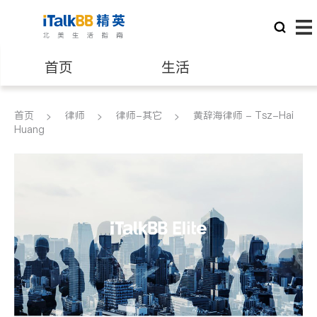
首页
生活
医生
律师
首页
律师
律师-其它
黄辞海律师 - Tsz-Hai
Huang
保险理财
房地产租售
建筑装修
教育
养老
非盈利组织