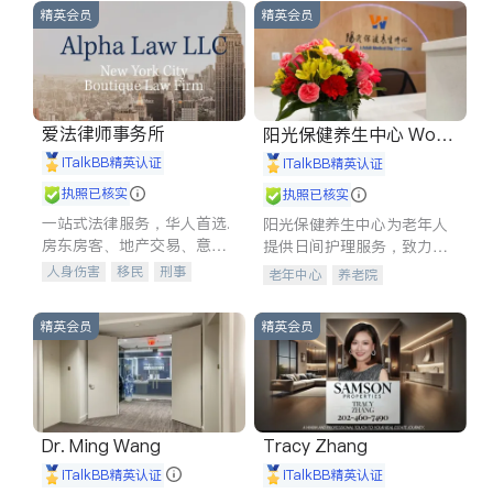
精英会员
精英会员
爱法律师事务所
阳光保健养生中心 World
shine
iTalkBB精英认证
iTalkBB精英认证
执照已核实
执照已核实
一站式法律服务，华人首选.
阳光保健养生中心为老年人
房东房客、地产交易、意外
提供日间护理服务，致力于
伤害、车祸重伤、商业诉
通过持续的护理创新来有效
人身伤害
移民
刑事
老年中心
养老院
讼、商标注册、移民信托、
提升老年人的生活质量。
车祸理赔
民事
房地产
建筑合同、刑事案件全包办
信托/遗嘱
商业
商标注册
精英会员
精英会员
索赔
律师-其它
保释
Dr. Ming Wang
Tracy Zhang
iTalkBB精英认证
iTalkBB精英认证