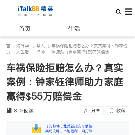
首页
生活
首
海外华
华人
车祸保险拒赔怎么办？真实案例：钟家钰
>
医生
>
>
律师
页
人生活
律师
律师助力家庭赢得$55万赔偿金
车祸保险拒赔怎么办？真实
保险理财
房地产租售
案例：钟家钰律师助力家庭
建筑装修
教育
赢得$55万赔偿金
养老
非盈利组织
3.0k
阅读
分享
收藏
订阅邮件，北美新政实时掌握
实用攻略，本地福利一网打尽