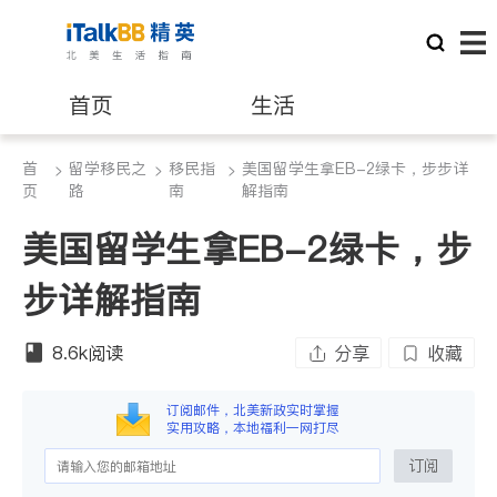
首页
生活
首
留学移民之
移民指
美国留学生拿EB-2绿卡，步步详
>
医生
>
>
律师
页
路
南
解指南
美国留学生拿EB-2绿卡，步
保险理财
房地产租售
步详解指南
建筑装修
教育
8.6k
阅读
分享
收藏
养老
非盈利组织
订阅邮件，北美新政实时掌握
实用攻略，本地福利一网打尽
订阅