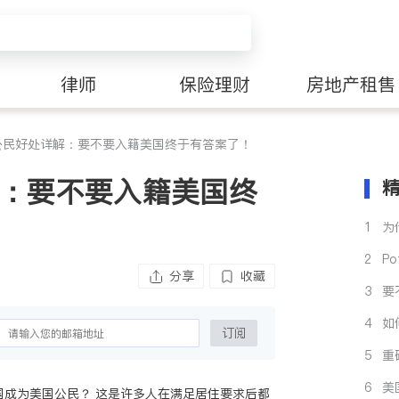
律师
保险理财
房地产租售
公民好处详解：要不要入籍美国终于有答案了！
：要不要入籍美国终
1
为
校
2
P
分享
收藏
吃
3
要
预
4
如
订阅
5
重
南
6
美
国成为美国公民？ 这是许多人在满足居住要求后都