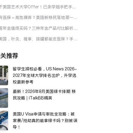
园...7大领域受影响！华人如何自救？
下美国艺术大学Offer！已录学姐手把手拆
选校、作品集、面试全流程
有医保＝高危裸奔？美国新移民落地第一件
必须是它
国年金值得买吗？三种年金产品对比解析，
你避开常见华人理财误区
美国，针灸、推拿、拔罐都能走医保？手把
教你省钱看中医
相关推荐
留学生择校必看，US News 2026-
2027年全球大学排名出炉，升学选
校最新参考
最新！2026年8月美国绿卡排期 移
民攻略 | iTalkBB精英
美国U Visa申请与审批全攻略：被
家暴/抢劫真的能拿绿卡吗？别被误
导！