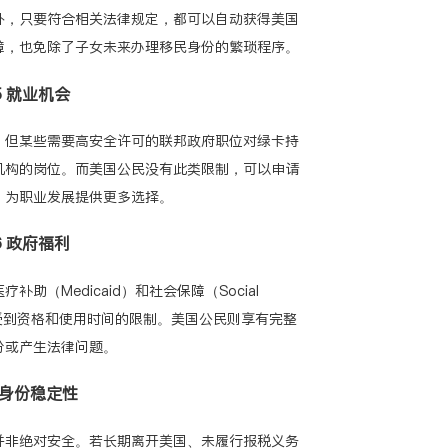
外，只要符合相关法律规定，都可以自动获得美国
障，也免除了子女未来办理移民身份的繁琐程序。
.5 就业机会
，但某些需要高安全许可的联邦政府职位对绿卡持
机构的岗位。而美国公民没有此类限制，可以申请
，为职业发展提供更多选择。
.6 政府福利
医疗补助（Medicaid）
和
社会保障（Social
受到资格和使用时间的限制。美国公民则享有完整
份或产生法律问题。
7 身份稳定性
并非绝对安全。若长期离开美国、未履行报税义务