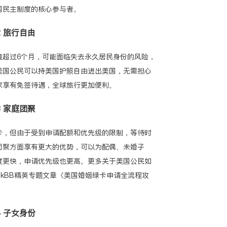
国民主制度的核心参与者。
.2 旅行自由
境超过6个月，可能面临失去永久居民身份的风险，
美国公民可以持美国护照自由进出美国，无需担心
家享有免签待遇，全球旅行更加便利。
.3 家庭团聚
卡，但由于受到申请配额和优先级的限制，等待时
团聚方面享有更大的优势，可以为配偶、未婚子
度更快，申请优先级也更高。更多关于美国公民如
lkBB精英专题文章
《美国婚姻绿卡申请全流程攻
.4 子女身份