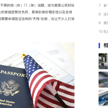
公
久不衰的热（吵）门（架）话题。成为美国公民好处
7
拿
解
大的家庭团聚优先权、更高的身份稳定性以及全球
8
没
需要申请签证这样的“天残”劣势，也让不少人打消
事
9
美
帮
10
在
手