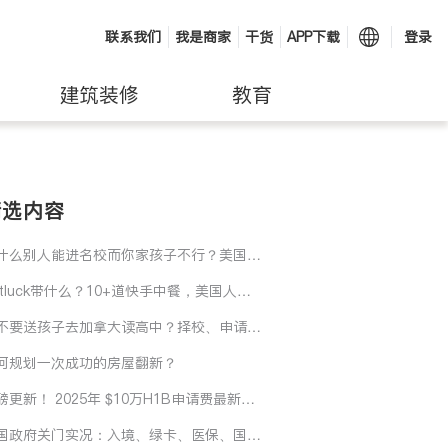
联系我们
我是商家
干货
APP下载
登录
建筑装修
教育
精选内容
什么别人能进名校而你家孩子不行？美国名
录取真正的关键是…
otluck带什么？10+道快手中餐，美国人爱
还不过敏
不要送孩子去加拿大读高中？择校、申请、
算和适应力要长期规划起来！
何规划一次成功的房屋翻新？
磅更新！ 2025年 $10万H1B申请费最新指
 + H1B工资加权抽签新政
国政府关门实况：入境、绿卡、医保、国家