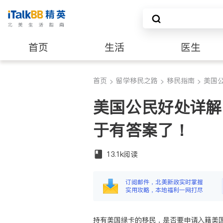
首页
生活
医生
养老
非盈利组织
首页
留学移民之路
移民指南
美国
>
>
>
美国公民好处详解
于有答案了！
13.1k
阅读
订阅邮件，北美新政实时掌握
实用攻略，本地福利一网打尽
持有美国绿卡的移民，是否要申请入籍美