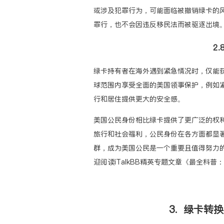
或涉及犯罪行为，可能面临被撤销绿卡的
罪行，也不会因违反移民法而被驱逐出境
2
绿卡持有者在海外遇到紧急情况时，仅能
球范围内享受全面的美国领事保护，例如
行和居住提供更大的安全感。
美国公民身份相比绿卡提供了更广泛的权
旅行和社会福利，公民身份在各方面都显
群，成为美国公民是一个重要且值得努力
迎阅读iTalkBB精英专题文章
《最全科普：
3. 绿卡转