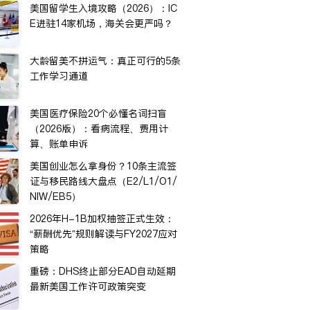
美国留学生入境攻略（2026）：IC
E进驻14家机场，海关会更严吗？
大龄留美不拼运气：真正可行的5条
工作学习通道
美国医疗保险20个必懂名词扫盲
（2026版）：看病流程、费用计
算、账单申诉
美国创业怎么拿身份？10条主流签
证与移民路线大盘点（E2/L1/O1/
NIW/EB5）
2026年H-1B加权抽签正式生效：
“薪酬优先”规则解读与FY2027应对
策略
重磅：DHS终止部分EAD自动延期
最新美国工作许可政策突变