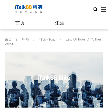
首页
生活
医生
律师
首页
律师
律师-其它
Law Offices Of Gilbert
West
保险理财
房地产租售
建筑装修
教育
养老
非盈利组织