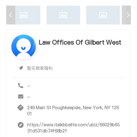
Law Offices Of Gilbert West
暂无商家福利
-
-
249 Main St Poughkeepsie, New York, NY 126
01
https://www.italkbbelite.com/ubiz/66029b65
31d531db74f68b2f