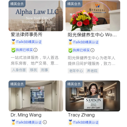
精英会员
精英会员
爱法律师事务所
阳光保健养生中心 World
shine
iTalkBB精英认证
iTalkBB精英认证
执照已核实
执照已核实
一站式法律服务，华人首选.
阳光保健养生中心为老年人
房东房客、地产交易、意外
提供日间护理服务，致力于
伤害、车祸重伤、商业诉
通过持续的护理创新来有效
人身伤害
移民
刑事
老年中心
养老院
讼、商标注册、移民信托、
提升老年人的生活质量。
车祸理赔
民事
房地产
建筑合同、刑事案件全包办
信托/遗嘱
商业
商标注册
精英会员
精英会员
索赔
律师-其它
保释
Dr. Ming Wang
Tracy Zhang
iTalkBB精英认证
iTalkBB精英认证