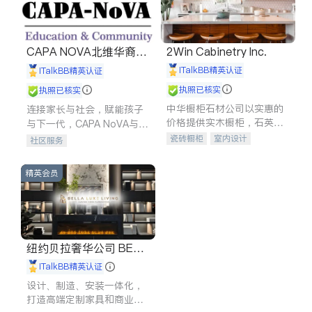
CAPA NOVA北维华裔家
2Win Cabinetry Inc.
长会
iTalkBB精英认证
iTalkBB精英认证
执照已核实
执照已核实
中华橱柜石材公司以实惠的
连接家长与社会，赋能孩子
价格提供实木橱柜，石英石
与下一代，CAPA NoVA与您
台面，多种优质不锈钢水
携手建设包容、公平、充满
瓷砖橱柜
室内设计
社区服务
槽、水龙头与抽油烟机。品
希望的社区。
建筑设计
卫浴洁具
质厨房，家的选择。
室内装修
精英会员
纽约贝拉奢华公司 BELL
A LUXE
iTalkBB精英认证
设计、制造、安装一体化，
打造高端定制家具和商业空