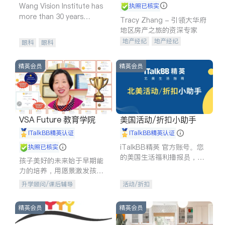
Wang Vision Institute has
执照已核实
more than 30 years
Tracy Zhang - 引领大华府
experience in
地区房产之旅的资深专家
地产经纪
地产经纪
眼科
眼科
地产投资
商业地产
商铺租售
开发商建商
精英会员
精英会员
VSA Future 教育学院
美国活动/折扣小助手
iTalkBB精英认证
iTalkBB精英认证
iTalkBB精英 官方账号。您
执照已核实
的美国生活福利播报员，精
孩子美好的未来始于早期能
选独家折扣、本地活动与专
力的培养，用愿景激发孩子
业讲座，第一时间享受您的
的学习潜力和动力。理念：
升学顾问/课后辅导
活动/折扣
专属福利。
拥有成长型心态是成功的基
石。
精英会员
精英会员