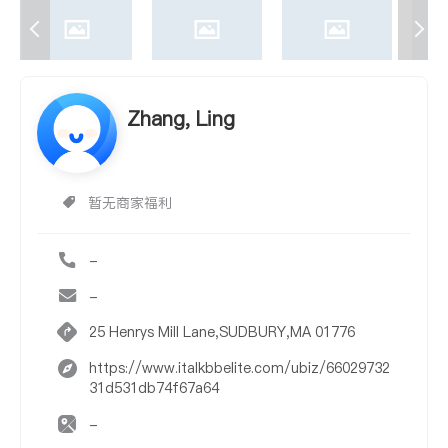
Zhang, Ling
暂无商家福利
-
-
25 Henrys Mill Lane,SUDBURY,MA 01776
https://www.italkbbelite.com/ubiz/66029732
31d531db74f67a64
-