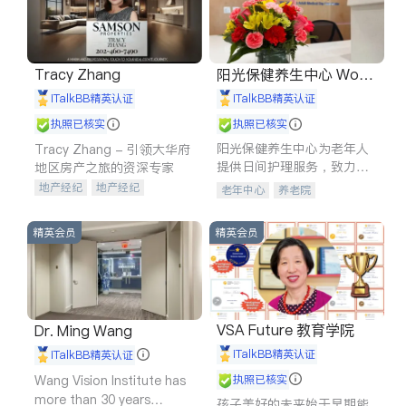
Tracy Zhang
阳光保健养生中心 World
shine
iTalkBB精英认证
iTalkBB精英认证
执照已核实
执照已核实
阳光保健养生中心为老年人
Tracy Zhang - 引领大华府
提供日间护理服务，致力于
地区房产之旅的资深专家
通过持续的护理创新来有效
地产经纪
地产经纪
老年中心
养老院
提升老年人的生活质量。
地产投资
商业地产
商铺租售
开发商建商
精英会员
精英会员
VSA Future 教育学院
Dr. Ming Wang
iTalkBB精英认证
iTalkBB精英认证
Wang Vision Institute has
执照已核实
more than 30 years
孩子美好的未来始于早期能