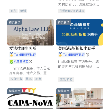
experience in
力的培养，用愿景激发孩子
的学习潜力和动力。理念：
眼科
眼科
升学顾问/课后辅导
拥有成长型心态是成功的基
石。
精英会员
精英会员
爱法律师事务所
美国活动/折扣小助手
iTalkBB精英认证
iTalkBB精英认证
iTalkBB精英 官方账号。您
执照已核实
的美国生活福利播报员，精
一站式法律服务，华人首选.
选独家折扣、本地活动与专
房东房客、地产交易、意外
业讲座，第一时间享受您的
伤害、车祸重伤、商业诉
人身伤害
移民
刑事
活动/折扣
专属福利。
讼、商标注册、移民信托、
车祸理赔
民事
房地产
建筑合同、刑事案件全包办
信托/遗嘱
商业
商标注册
精英会员
精英会员
索赔
律师-其它
保释