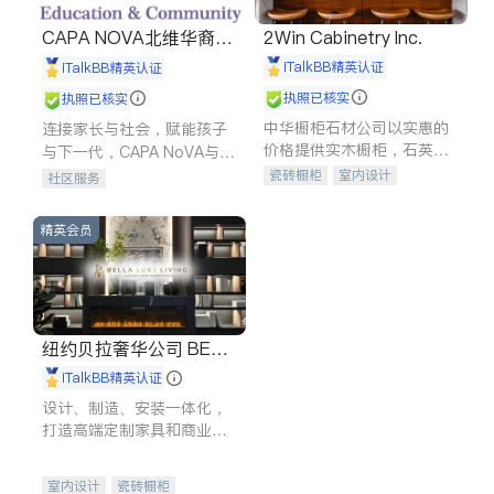
CAPA NOVA北维华裔家
2Win Cabinetry Inc.
长会
iTalkBB精英认证
iTalkBB精英认证
执照已核实
执照已核实
中华橱柜石材公司以实惠的
连接家长与社会，赋能孩子
价格提供实木橱柜，石英石
与下一代，CAPA NoVA与您
台面，多种优质不锈钢水
携手建设包容、公平、充满
瓷砖橱柜
室内设计
社区服务
槽、水龙头与抽油烟机。品
希望的社区。
建筑设计
卫浴洁具
质厨房，家的选择。
室内装修
精英会员
纽约贝拉奢华公司 BELL
A LUXE
iTalkBB精英认证
设计、制造、安装一体化，
打造高端定制家具和商业空
间
室内设计
瓷砖橱柜