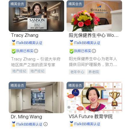
精英会员
精英会员
Tracy Zhang
阳光保健养生中心 World
shine
iTalkBB精英认证
iTalkBB精英认证
执照已核实
执照已核实
阳光保健养生中心为老年人
Tracy Zhang - 引领大华府
提供日间护理服务，致力于
地区房产之旅的资深专家
通过持续的护理创新来有效
地产经纪
地产经纪
老年中心
养老院
提升老年人的生活质量。
地产投资
商业地产
商铺租售
开发商建商
精英会员
精英会员
VSA Future 教育学院
Dr. Ming Wang
iTalkBB精英认证
iTalkBB精英认证