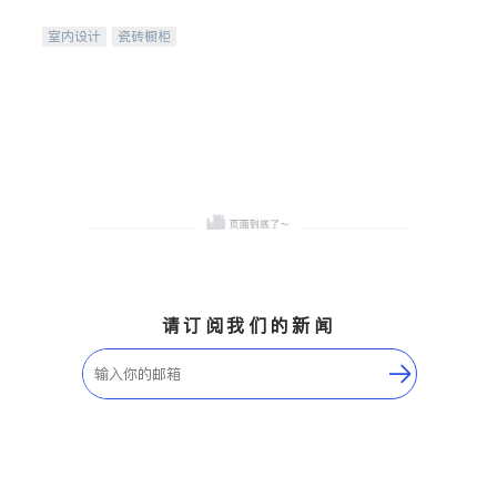
间
室内设计
瓷砖橱柜
卫浴洁具
地板建材
售前软装staging
室内装修
请订阅我们的新闻