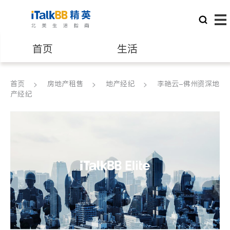
首页
生活
医生
律师
首页
房地产租售
地产经纪
李艳云-佛州资深地
产经纪
保险理财
房地产租售
建筑装修
教育
养老
非盈利组织