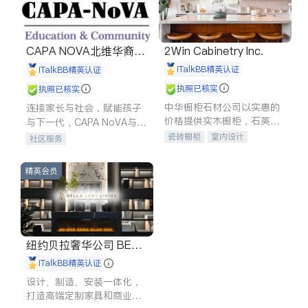
CAPA NOVA北维华裔家
2Win Cabinetry Inc.
长会
iTalkBB精英认证
iTalkBB精英认证
执照已核实
执照已核实
中华橱柜石材公司以实惠的
连接家长与社会，赋能孩子
价格提供实木橱柜，石英石
与下一代，CAPA NoVA与您
台面，多种优质不锈钢水
携手建设包容、公平、充满
瓷砖橱柜
室内设计
社区服务
槽、水龙头与抽油烟机。品
希望的社区。
建筑设计
卫浴洁具
质厨房，家的选择。
室内装修
精英会员
纽约贝拉奢华公司 BELL
A LUXE
iTalkBB精英认证
设计、制造、安装一体化，
打造高端定制家具和商业空