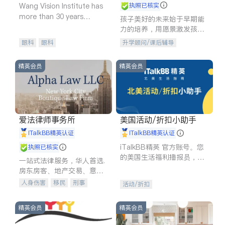
Wang Vision Institute has
执照已核实
more than 30 years
孩子美好的未来始于早期能
experience in
力的培养，用愿景激发孩子
的学习潜力和动力。理念：
眼科
眼科
升学顾问/课后辅导
拥有成长型心态是成功的基
石。
精英会员
精英会员
爱法律师事务所
美国活动/折扣小助手
iTalkBB精英认证
iTalkBB精英认证
iTalkBB精英 官方账号。您
执照已核实
的美国生活福利播报员，精
一站式法律服务，华人首选.
选独家折扣、本地活动与专
房东房客、地产交易、意外
业讲座，第一时间享受您的
伤害、车祸重伤、商业诉
人身伤害
移民
刑事
活动/折扣
专属福利。
讼、商标注册、移民信托、
车祸理赔
民事
房地产
建筑合同、刑事案件全包办
信托/遗嘱
商业
商标注册
精英会员
精英会员
索赔
律师-其它
保释