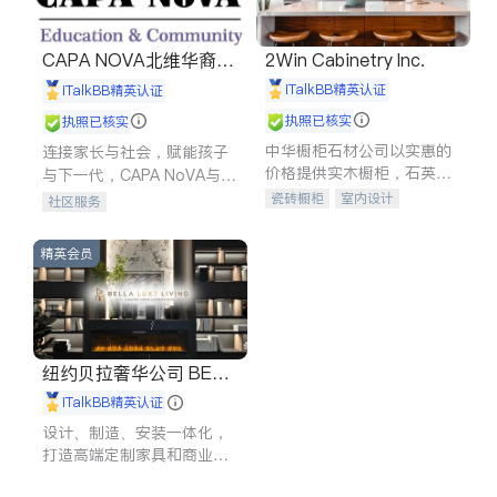
CAPA NOVA北维华裔家
2Win Cabinetry Inc.
长会
iTalkBB精英认证
iTalkBB精英认证
执照已核实
执照已核实
中华橱柜石材公司以实惠的
连接家长与社会，赋能孩子
价格提供实木橱柜，石英石
与下一代，CAPA NoVA与您
台面，多种优质不锈钢水
携手建设包容、公平、充满
瓷砖橱柜
室内设计
社区服务
槽、水龙头与抽油烟机。品
希望的社区。
建筑设计
卫浴洁具
质厨房，家的选择。
室内装修
精英会员
纽约贝拉奢华公司 BELL
A LUXE
iTalkBB精英认证
设计、制造、安装一体化，
打造高端定制家具和商业空
间