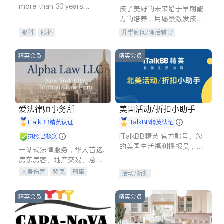
more than 30 years
孩子美好的未来始于早期能
experience in
力的培养，用愿景激发孩子
的学习潜力和动力。理念：
眼科
眼科
升学顾问/课后辅导
拥有成长型心态是成功的基
石。
精英会员
精英会员
爱法律师事务所
美国活动/折扣小助手
iTalkBB精英认证
iTalkBB精英认证
iTalkBB精英 官方账号。您
执照已核实
的美国生活福利播报员，精
一站式法律服务，华人首选.
选独家折扣、本地活动与专
房东房客、地产交易、意外
业讲座，第一时间享受您的
伤害、车祸重伤、商业诉
人身伤害
移民
刑事
活动/折扣
专属福利。
讼、商标注册、移民信托、
车祸理赔
民事
房地产
建筑合同、刑事案件全包办
信托/遗嘱
商业
商标注册
精英会员
精英会员
索赔
律师-其它
保释