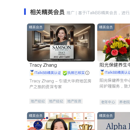
相关精英会员
推广 | 基于iTalkBB精英会员，进
精英会员
精英会员
阳光保健养生中心 
Tracy Zhang
iTalkBB精英认
iTalkBB精英认证
执照已核实
阳光保健养生中
Tracy Zhang - 引领大华府地区房
间护理服务，致
产之旅的资深专家
理创新来有效提
量。
地产经纪
地产经纪
地产投资
老年中心
养老院
商业地产
商铺租售
开发商建商
精英会员
精英会员