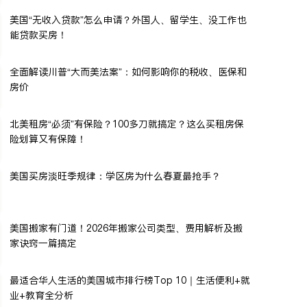
美国“无收入贷款”怎么申请？外国人、留学生、没工作也
能贷款买房！
全面解读川普“大而美法案”：如何影响你的税收、医保和
房价
北美租房“必须”有保险？100多刀就搞定？这么买租房保
险划算又有保障！
美国买房淡旺季规律：学区房为什么春夏最抢手？
美国搬家有门道！2026年搬家公司类型、费用解析及搬
家诀窍一篇搞定
最适合华人生活的美国城市排行榜Top 10｜生活便利+就
业+教育全分析