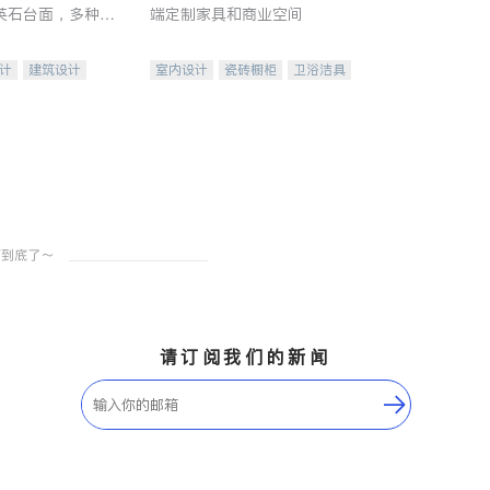
英石台面，多种优
端定制家具和商业空间
水龙头与抽油烟
家的选择。
计
建筑设计
室内设计
瓷砖橱柜
卫浴洁具
装修
地板建材
售前软装staging
室内装修
请订阅我们的新闻