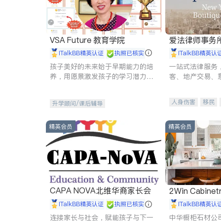
VSA Future 教育学院
爱法律师事务
iTalkBB精英认证
执照已核实
iTalkBB精英认
孩子美好的未来始于早期能力的培
一站式法律服务
养，用愿景激发孩子的学习潜力和
客、地产交易、
动力。理念：拥有成长型心态是成
伤、商业诉讼、
功的基石。
托、建筑合同、
人身伤害
移民
升学顾问/课后辅导
民事
房地产
商标注册
索赔
精英会员
精英会员
CAPA NOVA北维华裔家长会
2Win Cabinetr
iTalkBB精英认证
执照已核实
iTalkBB精英认
连接家长与社会，赋能孩子与下一
中华橱柜石材公