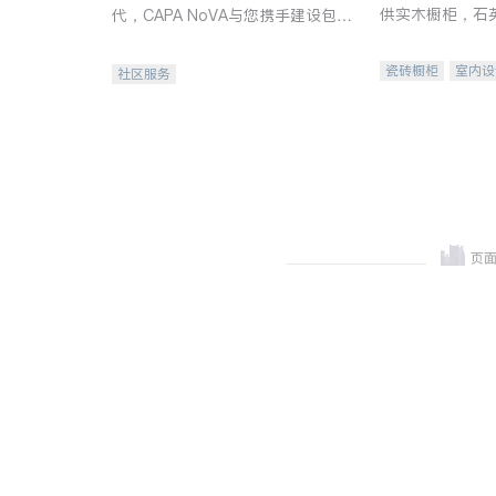
供实木橱柜，石
代，CAPA NoVA与您携手建设包
质不锈钢水槽、
容、公平、充满希望的社区。
机。品质厨房，
瓷砖橱柜
室内设
社区服务
卫浴洁具
室内