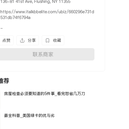
136-81 41st Ave, Flushing, NY 11355
https://www.italkbbelite.com/ubiz/660296e731d
531db74f6794a
-
点赞
分享
收藏
联系商家
推荐
房屋检查必须要知道的5件事_看完怒省几万刀
最全科普_美国绿卡的优与劣