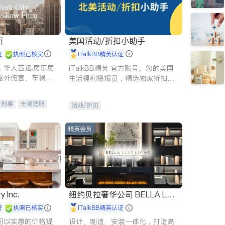
所
美国活动/折扣小助手
证
执照已核实
iTalkBB精英认证
，华人首选.房东房
iTalkBB精英 官方账号。您的美国
意外伤害、车祸重
生活福利播报员，精选独家折扣、
商标注册、移民信
本地活动与专业讲座，第一时间享
刑事案件全包办
受您的专属福利。
刑事
车祸理赔
活动/折扣
信托/遗嘱
商业
律师-其它
保释
精英会员
y Inc.
纽约贝拉奢华公司 BELLA LUX
E
证
执照已核实
iTalkBB精英认证
司以实惠的价格提
设计、制造、安装一体化，打造高