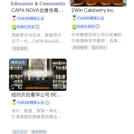
CAPA NOVA北维华裔家
2Win Cabinetry Inc.
长会
iTalkBB精英认证
iTalkBB精英认证
执照已核实
执照已核实
中华橱柜石材公司以实惠的
连接家长与社会，赋能孩子
价格提供实木橱柜，石英石
与下一代，CAPA NoVA与您
台面，多种优质不锈钢水
携手建设包容、公平、充满
瓷砖橱柜
室内设计
社区服务
槽、水龙头与抽油烟机。品
希望的社区。
建筑设计
卫浴洁具
质厨房，家的选择。
室内装修
精英会员
纽约贝拉奢华公司 BELL
A LUXE
iTalkBB精英认证
设计、制造、安装一体化，
打造高端定制家具和商业空
间
室内设计
瓷砖橱柜