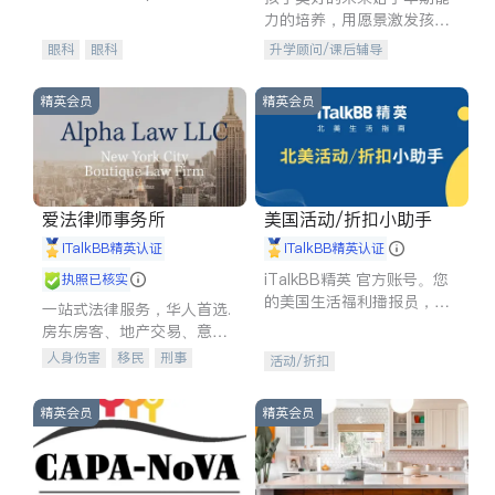
experience in
力的培养，用愿景激发孩子
的学习潜力和动力。理念：
眼科
眼科
升学顾问/课后辅导
拥有成长型心态是成功的基
石。
精英会员
精英会员
爱法律师事务所
美国活动/折扣小助手
iTalkBB精英认证
iTalkBB精英认证
iTalkBB精英 官方账号。您
执照已核实
的美国生活福利播报员，精
一站式法律服务，华人首选.
选独家折扣、本地活动与专
房东房客、地产交易、意外
业讲座，第一时间享受您的
伤害、车祸重伤、商业诉
人身伤害
移民
刑事
活动/折扣
专属福利。
讼、商标注册、移民信托、
车祸理赔
民事
房地产
建筑合同、刑事案件全包办
信托/遗嘱
商业
商标注册
精英会员
精英会员
索赔
律师-其它
保释