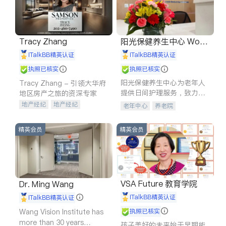
Tracy Zhang
阳光保健养生中心 World
shine
iTalkBB精英认证
iTalkBB精英认证
执照已核实
执照已核实
阳光保健养生中心为老年人
Tracy Zhang - 引领大华府
提供日间护理服务，致力于
地区房产之旅的资深专家
通过持续的护理创新来有效
地产经纪
地产经纪
老年中心
养老院
提升老年人的生活质量。
地产投资
商业地产
商铺租售
开发商建商
精英会员
精英会员
VSA Future 教育学院
Dr. Ming Wang
iTalkBB精英认证
iTalkBB精英认证
Wang Vision Institute has
执照已核实
more than 30 years
孩子美好的未来始于早期能