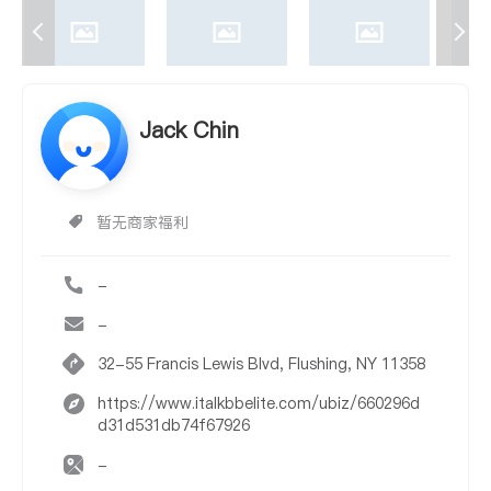
Jack Chin
暂无商家福利
-
-
32-55 Francis Lewis Blvd, Flushing, NY 11358
https://www.italkbbelite.com/ubiz/660296d
d31d531db74f67926
-