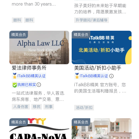
more than 30 years
孩子美好的未来始于早期能
experience in
力的培养，用愿景激发孩子
的学习潜力和动力。理念：
眼科
眼科
升学顾问/课后辅导
拥有成长型心态是成功的基
石。
精英会员
精英会员
爱法律师事务所
美国活动/折扣小助手
iTalkBB精英认证
iTalkBB精英认证
iTalkBB精英 官方账号。您
执照已核实
的美国生活福利播报员，精
一站式法律服务，华人首选.
选独家折扣、本地活动与专
房东房客、地产交易、意外
业讲座，第一时间享受您的
伤害、车祸重伤、商业诉
人身伤害
移民
刑事
活动/折扣
专属福利。
讼、商标注册、移民信托、
车祸理赔
民事
房地产
建筑合同、刑事案件全包办
信托/遗嘱
商业
商标注册
精英会员
精英会员
索赔
律师-其它
保释