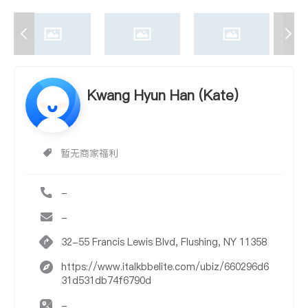
Kwang Hyun Han (Kate)
暂无商家福利
-
-
32-55 Francis Lewis Blvd, Flushing, NY 11358
https://www.italkbbelite.com/ubiz/660296d6
31d531db74f6790d
-