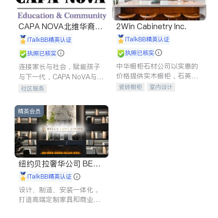
CAPA NOVA北维华裔家
2Win Cabinetry Inc.
长会
iTalkBB精英认证
iTalkBB精英认证
执照已核实
执照已核实
中华橱柜石材公司以实惠的
连接家长与社会，赋能孩子
价格提供实木橱柜，石英石
与下一代，CAPA NoVA与您
台面，多种优质不锈钢水
携手建设包容、公平、充满
瓷砖橱柜
室内设计
社区服务
槽、水龙头与抽油烟机。品
希望的社区。
建筑设计
卫浴洁具
质厨房，家的选择。
室内装修
精英会员
纽约贝拉奢华公司 BELL
A LUXE
iTalkBB精英认证
设计、制造、安装一体化，
打造高端定制家具和商业空
间