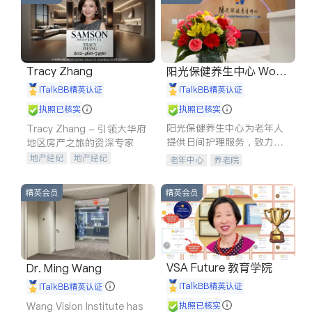
Tracy Zhang
阳光保健养生中心 World
shine
iTalkBB精英认证
iTalkBB精英认证
执照已核实
执照已核实
阳光保健养生中心为老年人
Tracy Zhang - 引领大华府
提供日间护理服务，致力于
地区房产之旅的资深专家
通过持续的护理创新来有效
地产经纪
地产经纪
老年中心
养老院
提升老年人的生活质量。
地产投资
商业地产
商铺租售
开发商建商
精英会员
精英会员
VSA Future 教育学院
Dr. Ming Wang
iTalkBB精英认证
iTalkBB精英认证
Wang Vision Institute has
执照已核实