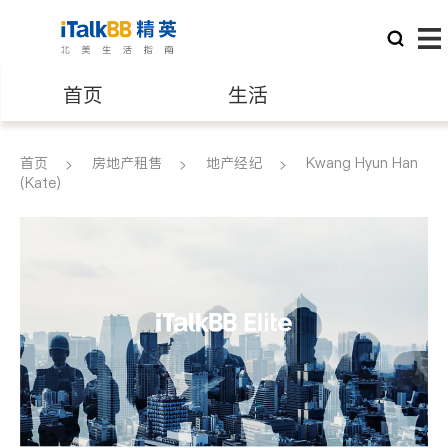
首页
生活
医生
律师
首页
房地产租售
地产经纪
Kwang Hyun Han
(Kate)
保险理财
房地产租售
建筑装修
教育
养老
非盈利组织