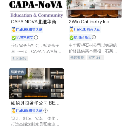
CAPA NOVA北维华裔家
2Win Cabinetry Inc.
长会
iTalkBB精英认证
iTalkBB精英认证
执照已核实
执照已核实
中华橱柜石材公司以实惠的
连接家长与社会，赋能孩子
价格提供实木橱柜，石英石
与下一代，CAPA NoVA与您
台面，多种优质不锈钢水
携手建设包容、公平、充满
瓷砖橱柜
室内设计
社区服务
槽、水龙头与抽油烟机。品
希望的社区。
建筑设计
卫浴洁具
质厨房，家的选择。
室内装修
精英会员
纽约贝拉奢华公司 BELL
A LUXE
iTalkBB精英认证
设计、制造、安装一体化，
打造高端定制家具和商业空