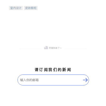
间
室内设计
瓷砖橱柜
卫浴洁具
地板建材
售前软装staging
室内装修
请订阅我们的新闻