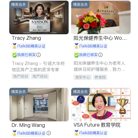
精英会员
精英会员
Tracy Zhang
阳光保健养生中心 World
shine
iTalkBB精英认证
iTalkBB精英认证
执照已核实
执照已核实
阳光保健养生中心为老年人
Tracy Zhang - 引领大华府
提供日间护理服务，致力于
地区房产之旅的资深专家
通过持续的护理创新来有效
地产经纪
地产经纪
老年中心
养老院
提升老年人的生活质量。
地产投资
商业地产
商铺租售
开发商建商
精英会员
精英会员
VSA Future 教育学院
Dr. Ming Wang
iTalkBB精英认证
iTalkBB精英认证