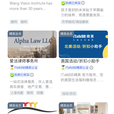
Wang Vision Institute has
执照已核实
more than 30 years
孩子美好的未来始于早期能
experience in
力的培养，用愿景激发孩子
的学习潜力和动力。理念：
眼科
眼科
升学顾问/课后辅导
拥有成长型心态是成功的基
石。
精英会员
精英会员
爱法律师事务所
美国活动/折扣小助手
iTalkBB精英认证
iTalkBB精英认证
iTalkBB精英 官方账号。您
执照已核实
的美国生活福利播报员，精
一站式法律服务，华人首选.
选独家折扣、本地活动与专
房东房客、地产交易、意外
业讲座，第一时间享受您的
伤害、车祸重伤、商业诉
人身伤害
移民
刑事
活动/折扣
专属福利。
讼、商标注册、移民信托、
车祸理赔
民事
房地产
建筑合同、刑事案件全包办
信托/遗嘱
商业
商标注册
精英会员
精英会员
索赔
律师-其它
保释