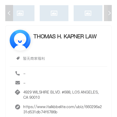
THOMAS H. KAPNER LAW
暂无商家福利
-
-
4929 WILSHIRE BLVD. #688, LOS ANGELES,
CA 90010
https://www.italkbbelite.com/ubiz/660296a2
31d531db74f6786b