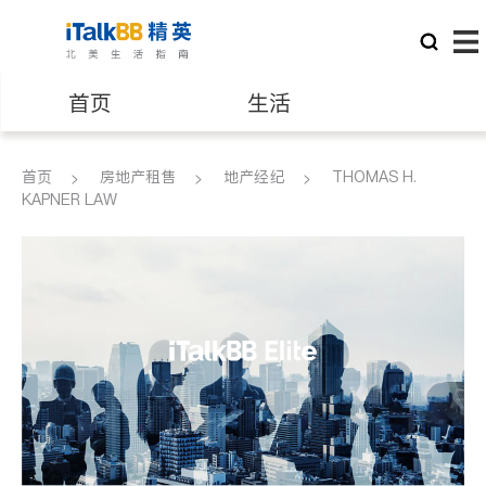
首页
生活
医生
律师
首页
房地产租售
地产经纪
THOMAS H.
KAPNER LAW
保险理财
房地产租售
建筑装修
教育
养老
非盈利组织