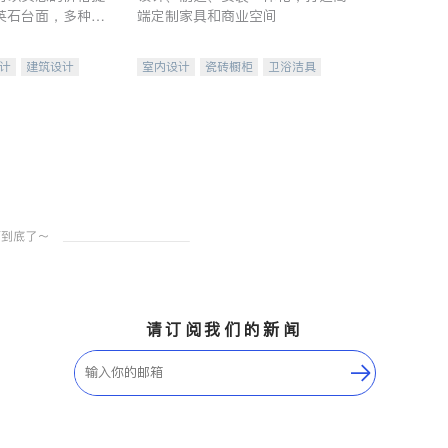
英石台面，多种优
端定制家具和商业空间
水龙头与抽油烟
家的选择。
计
建筑设计
室内设计
瓷砖橱柜
卫浴洁具
装修
地板建材
售前软装staging
室内装修
请订阅我们的新闻