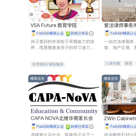
VSA Future 教育学院
爱法律师事务
iTalkBB精英认证
执照已核实
iTalkBB精英认
孩子美好的未来始于早期能力的培
一站式法律服务
养，用愿景激发孩子的学习潜力和
客、地产交易、
动力。理念：拥有成长型心态是成
伤、商业诉讼、
功的基石。
托、建筑合同、
人身伤害
移民
升学顾问/课后辅导
民事
房地产
商标注册
索赔
精英会员
精英会员
CAPA NOVA北维华裔家长会
2Win Cabinetr
iTalkBB精英认证
执照已核实
iTalkBB精英认
连接家长与社会，赋能孩子与下一
中华橱柜石材公