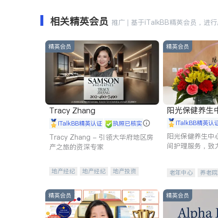
相关精英会员
推广 | 基于iTalkBB精英会员，进
精英会员
精英会员
阳光保健养生中心 
Tracy Zhang
iTalkBB精英认
iTalkBB精英认证
执照已核实
阳光保健养生中
Tracy Zhang - 引领大华府地区房
间护理服务，致
产之旅的资深专家
理创新来有效提
量。
地产经纪
地产经纪
地产投资
老年中心
养老院
商业地产
商铺租售
开发商建商
精英会员
精英会员