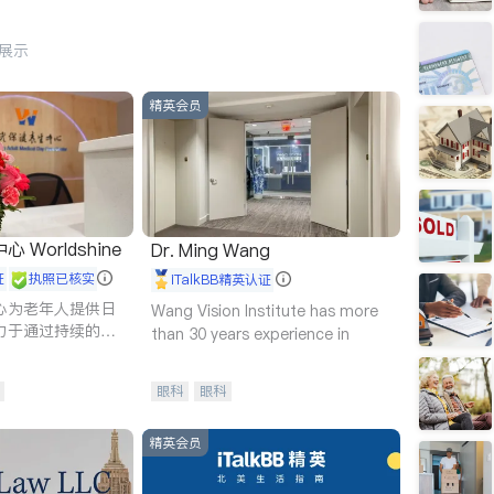
行展示
精英会员
Worldshine
Dr. Ming Wang
证
执照已核实
iTalkBB精英认证
心为老年人提供日
Wang Vision Institute has more
力于通过持续的护
than 30 years experience in
升老年人的生活质
眼科
眼科
精英会员