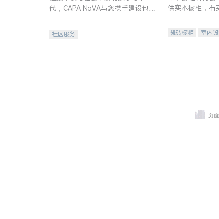
供实木橱柜，石
代，CAPA NoVA与您携手建设包
质不锈钢水槽、
容、公平、充满希望的社区。
机。品质厨房，
瓷砖橱柜
室内设
社区服务
卫浴洁具
室内