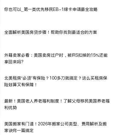
你也可以_第一类优先移民EB-1绿卡申请最全攻略
全面解析美国房贷步骤！帮助你找到最适合的方案
外籍卖家必看：美国卖房过户时，被IRS扣掉的15%还能
拿回来吗?
北美租房“必须”有保险？100多刀就搞定？这么买租房保
险划算又有保障！
最新！美国老人养老福利制度！了解父母移民美国养老福
利优势
美国搬家有门道！2026年搬家公司类型、费用解析及搬
家诀窍一篇搞定