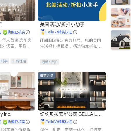
所
美国活动/折扣小助手
证
执照已核实
iTalkBB精英认证
，华人首选.房东房
iTalkBB精英 官方账号。您的美国
意外伤害、车祸重
生活福利播报员，精选独家折扣、
商标注册、移民信
本地活动与专业讲座，第一时间享
刑事案件全包办
受您的专属福利。
刑事
车祸理赔
活动/折扣
信托/遗嘱
商业
律师-其它
保释
精英会员
y Inc.
纽约贝拉奢华公司 BELLA LUX
E
证
执照已核实
iTalkBB精英认证
司以实惠的价格提
设计、制造、安装一体化，打造高