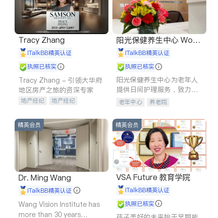
Tracy Zhang
阳光保健养生中心 World
shine
iTalkBB精英认证
iTalkBB精英认证
执照已核实
执照已核实
阳光保健养生中心为老年人
Tracy Zhang - 引领大华府
提供日间护理服务，致力于
地区房产之旅的资深专家
通过持续的护理创新来有效
地产经纪
地产经纪
老年中心
养老院
提升老年人的生活质量。
地产投资
商业地产
商铺租售
开发商建商
精英会员
精英会员
VSA Future 教育学院
Dr. Ming Wang
iTalkBB精英认证
iTalkBB精英认证
Wang Vision Institute has
执照已核实
more than 30 years
孩子美好的未来始于早期能