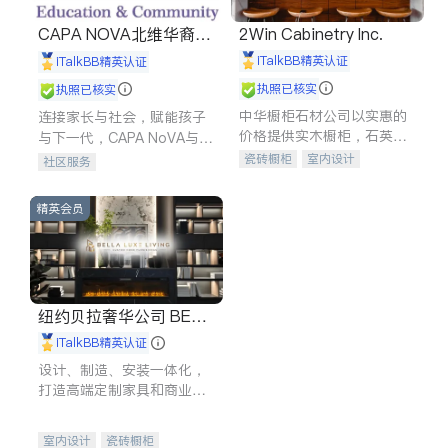
CAPA NOVA北维华裔家
2Win Cabinetry Inc.
长会
iTalkBB精英认证
iTalkBB精英认证
执照已核实
执照已核实
中华橱柜石材公司以实惠的
连接家长与社会，赋能孩子
价格提供实木橱柜，石英石
与下一代，CAPA NoVA与您
台面，多种优质不锈钢水
携手建设包容、公平、充满
瓷砖橱柜
室内设计
社区服务
槽、水龙头与抽油烟机。品
希望的社区。
建筑设计
卫浴洁具
质厨房，家的选择。
室内装修
精英会员
纽约贝拉奢华公司 BELL
A LUXE
iTalkBB精英认证
设计、制造、安装一体化，
打造高端定制家具和商业空
间
室内设计
瓷砖橱柜