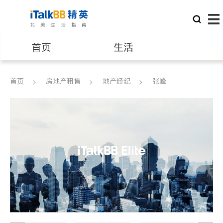
首页
生活
医生
律师
首页
房地产租售
地产经纪
张峰
保险理财
房地产租售
建筑装修
教育
养老
非盈利组织