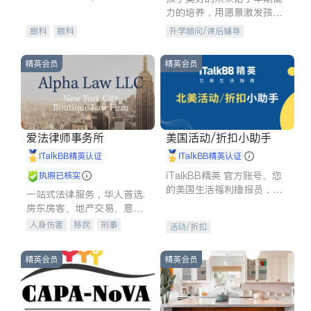
experience in
力的培养，用愿景激发孩子
的学习潜力和动力。理念：
眼科
眼科
升学顾问/课后辅导
拥有成长型心态是成功的基
石。
精英会员
精英会员
爱法律师事务所
美国活动/折扣小助手
iTalkBB精英认证
iTalkBB精英认证
iTalkBB精英 官方账号。您
执照已核实
的美国生活福利播报员，精
一站式法律服务，华人首选.
选独家折扣、本地活动与专
房东房客、地产交易、意外
业讲座，第一时间享受您的
伤害、车祸重伤、商业诉
人身伤害
移民
刑事
活动/折扣
专属福利。
讼、商标注册、移民信托、
车祸理赔
民事
房地产
建筑合同、刑事案件全包办
信托/遗嘱
商业
商标注册
精英会员
精英会员
索赔
律师-其它
保释