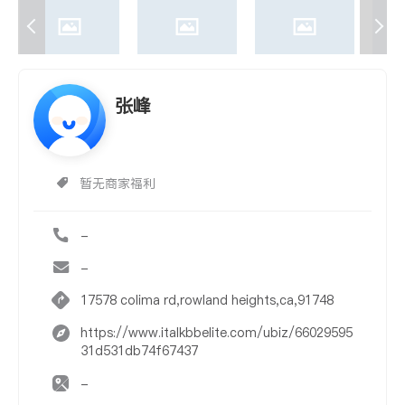
张峰
暂无商家福利
-
-
17578 colima rd,rowland heights,ca,91748
https://www.italkbbelite.com/ubiz/66029595
31d531db74f67437
-