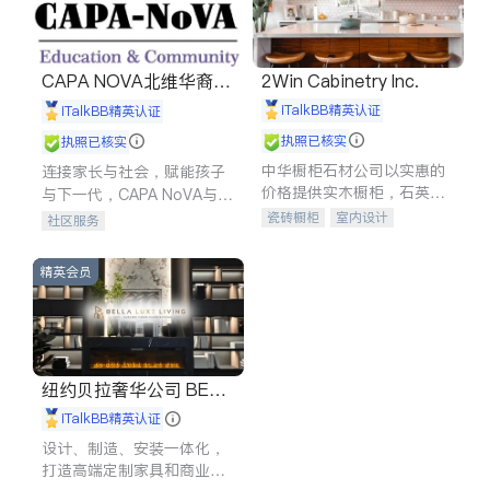
CAPA NOVA北维华裔家
2Win Cabinetry Inc.
长会
iTalkBB精英认证
iTalkBB精英认证
执照已核实
执照已核实
中华橱柜石材公司以实惠的
连接家长与社会，赋能孩子
价格提供实木橱柜，石英石
与下一代，CAPA NoVA与您
台面，多种优质不锈钢水
携手建设包容、公平、充满
瓷砖橱柜
室内设计
社区服务
槽、水龙头与抽油烟机。品
希望的社区。
建筑设计
卫浴洁具
质厨房，家的选择。
室内装修
精英会员
纽约贝拉奢华公司 BELL
A LUXE
iTalkBB精英认证
设计、制造、安装一体化，
打造高端定制家具和商业空