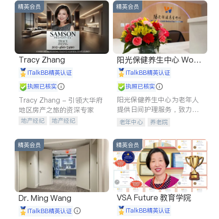
精英会员
精英会员
Tracy Zhang
阳光保健养生中心 World
shine
iTalkBB精英认证
iTalkBB精英认证
执照已核实
执照已核实
阳光保健养生中心为老年人
Tracy Zhang - 引领大华府
提供日间护理服务，致力于
地区房产之旅的资深专家
通过持续的护理创新来有效
地产经纪
地产经纪
老年中心
养老院
提升老年人的生活质量。
地产投资
商业地产
商铺租售
开发商建商
精英会员
精英会员
VSA Future 教育学院
Dr. Ming Wang
iTalkBB精英认证
iTalkBB精英认证