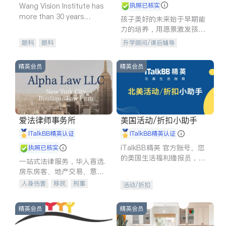
Wang Vision Institute has
执照已核实
more than 30 years
孩子美好的未来始于早期能
experience in
力的培养，用愿景激发孩子
的学习潜力和动力。理念：
眼科
眼科
升学顾问/课后辅导
拥有成长型心态是成功的基
石。
精英会员
精英会员
爱法律师事务所
美国活动/折扣小助手
iTalkBB精英认证
iTalkBB精英认证
iTalkBB精英 官方账号。您
执照已核实
的美国生活福利播报员，精
一站式法律服务，华人首选.
选独家折扣、本地活动与专
房东房客、地产交易、意外
业讲座，第一时间享受您的
伤害、车祸重伤、商业诉
人身伤害
移民
刑事
活动/折扣
专属福利。
讼、商标注册、移民信托、
车祸理赔
民事
房地产
建筑合同、刑事案件全包办
信托/遗嘱
商业
商标注册
精英会员
精英会员
索赔
律师-其它
保释