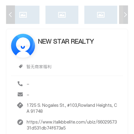
NEW STAR REALTY
暂无商家福利
-
-
1725 S. Nogales St., #103,Rowland Heights, C
A 91748
https://www.italkbbelite.com/ubiz/66029573
31d531db74f673a5