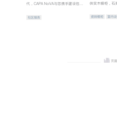
供实木橱柜，石
代，CAPA NoVA与您携手建设包
质不锈钢水槽、
容、公平、充满希望的社区。
机。品质厨房，
瓷砖橱柜
室内设
社区服务
卫浴洁具
室内