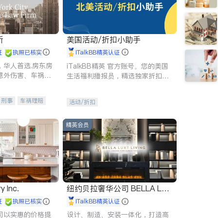
所
美国活动/折扣小助手
证
执照已核实
iTalkBB精英认证
，华人首选.房东房
iTalkBB精英 官方账号。您的美国
意外伤害、车祸重
生活福利播报员，精选独家折扣、
商标注册、移民信
本地活动与专业讲座，第一时间享
刑事案件全包办
受您的专属福利。
刑事
车祸理赔
活动/折扣
信托/遗嘱
商业
律师-其它
保释
精英会员
y Inc.
纽约贝拉奢华公司 BELLA LUX
E
证
执照已核实
iTalkBB精英认证
司以实惠的价格提
设计、制造、安装一体化，打造高