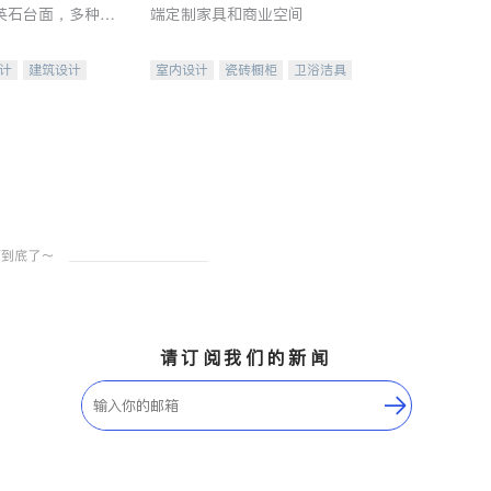
英石台面，多种优
端定制家具和商业空间
水龙头与抽油烟
家的选择。
计
建筑设计
室内设计
瓷砖橱柜
卫浴洁具
装修
地板建材
售前软装staging
室内装修
请订阅我们的新闻