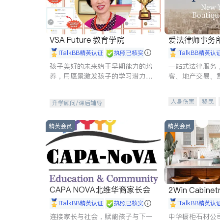
VSA Future 教育学院
爱法律师事务
iTalkBB精英认证
执照已核实
iTalkBB精英认
孩子美好的未来始于早期能力的培
一站式法律服务
养，用愿景激发孩子的学习潜力和
客、地产交易、
动力。理念：拥有成长型心态是成
伤、商业诉讼、
功的基石。
托、建筑合同、
人身伤害
移民
升学顾问/课后辅导
民事
房地产
商标注册
索赔
精英会员
精英会员
CAPA NOVA北维华裔家长会
2Win Cabinetr
iTalkBB精英认证
执照已核实
iTalkBB精英认
连接家长与社会，赋能孩子与下一
中华橱柜石材公