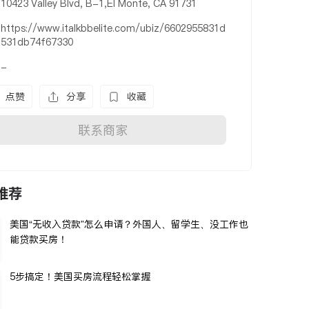
10423 Valley Blvd, B-1,El Monte, CA 91731
https://www.italkbbelite.com/ubiz/6602955831d
531db74f67330
-
点赞
分享
收藏
联系商家
推荐
美国“无收入贷款”怎么申请？外国人、留学生、没工作也
能贷款买房！
5步搞定！美国买房流程轻松掌握