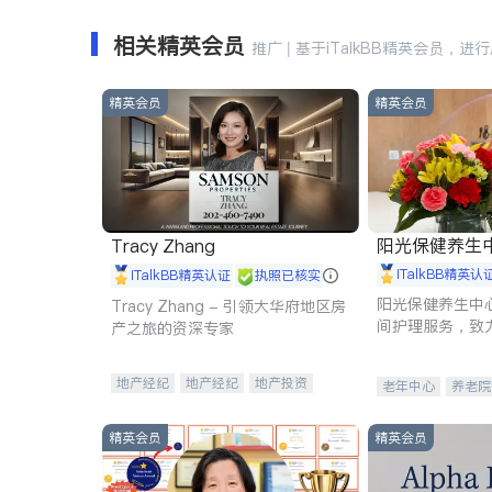
相关精英会员
推广 | 基于iTalkBB精英会员，进
精英会员
精英会员
阳光保健养生中心 
Tracy Zhang
iTalkBB精英认
iTalkBB精英认证
执照已核实
阳光保健养生中
Tracy Zhang - 引领大华府地区房
间护理服务，致
产之旅的资深专家
理创新来有效提
量。
地产经纪
地产经纪
地产投资
老年中心
养老院
商业地产
商铺租售
开发商建商
精英会员
精英会员