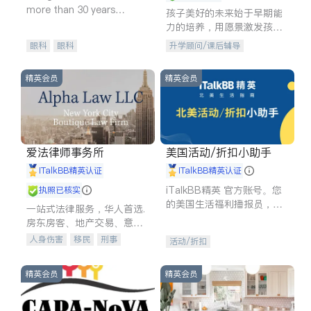
more than 30 years
孩子美好的未来始于早期能
experience in
力的培养，用愿景激发孩子
的学习潜力和动力。理念：
眼科
眼科
升学顾问/课后辅导
拥有成长型心态是成功的基
石。
精英会员
精英会员
爱法律师事务所
美国活动/折扣小助手
iTalkBB精英认证
iTalkBB精英认证
iTalkBB精英 官方账号。您
执照已核实
的美国生活福利播报员，精
一站式法律服务，华人首选.
选独家折扣、本地活动与专
房东房客、地产交易、意外
业讲座，第一时间享受您的
伤害、车祸重伤、商业诉
人身伤害
移民
刑事
活动/折扣
专属福利。
讼、商标注册、移民信托、
车祸理赔
民事
房地产
建筑合同、刑事案件全包办
信托/遗嘱
商业
商标注册
精英会员
精英会员
索赔
律师-其它
保释