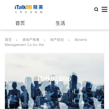
首页
生活
医生
律师
首页
房地产租售
地产经纪
Abrams
Management Co Inc the
保险理财
房地产租售
建筑装修
教育
养老
非盈利组织