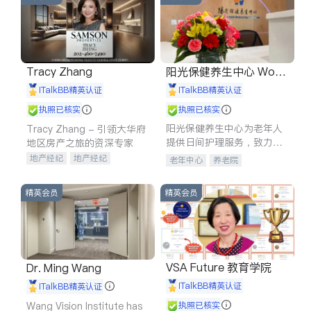
Tracy Zhang
阳光保健养生中心 World
shine
iTalkBB精英认证
iTalkBB精英认证
执照已核实
执照已核实
阳光保健养生中心为老年人
Tracy Zhang - 引领大华府
提供日间护理服务，致力于
地区房产之旅的资深专家
通过持续的护理创新来有效
地产经纪
地产经纪
老年中心
养老院
提升老年人的生活质量。
地产投资
商业地产
商铺租售
开发商建商
精英会员
精英会员
VSA Future 教育学院
Dr. Ming Wang
iTalkBB精英认证
iTalkBB精英认证
Wang Vision Institute has
执照已核实