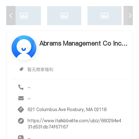
Abrams Management Co Inc t
he
暂无商家福利
-
-
621 Columbus Ave Roxbury, MA 02118
https://www.italkbbelite.com/ubiz/660294e4
31d531db74f67167
-