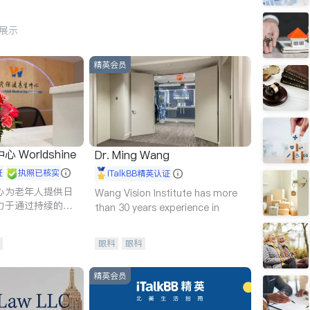
行展示
精英会员
Worldshine
Dr. Ming Wang
证
执照已核实
iTalkBB精英认证
心为老年人提供日
Wang Vision Institute has more
力于通过持续的护
than 30 years experience in
升老年人的生活质
眼科
眼科
精英会员