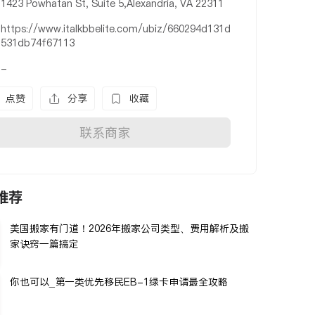
1423 Powhatan St, Suite 5,Alexandria, VA 22311
https://www.italkbbelite.com/ubiz/660294d131d
531db74f67113
-
点赞
分享
收藏
联系商家
推荐
美国搬家有门道！2026年搬家公司类型、费用解析及搬
家诀窍一篇搞定
你也可以_第一类优先移民EB-1绿卡申请最全攻略