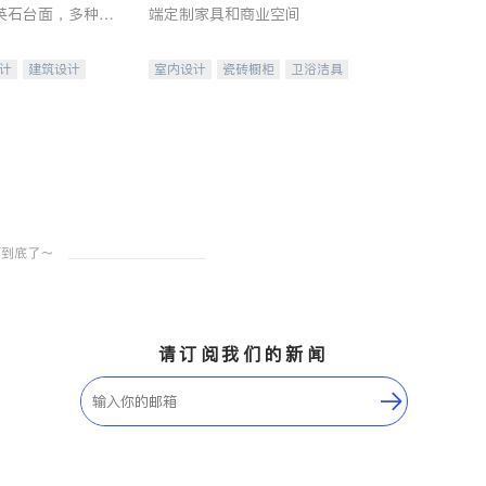
英石台面，多种优
端定制家具和商业空间
水龙头与抽油烟
家的选择。
计
建筑设计
室内设计
瓷砖橱柜
卫浴洁具
装修
地板建材
售前软装staging
室内装修
请订阅我们的新闻