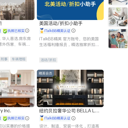
所
美国活动/折扣小助手
证
执照已核实
iTalkBB精英认证
，华人首选.房东房
iTalkBB精英 官方账号。您的美国
意外伤害、车祸重
生活福利播报员，精选独家折扣、
商标注册、移民信
本地活动与专业讲座，第一时间享
刑事案件全包办
受您的专属福利。
刑事
车祸理赔
活动/折扣
信托/遗嘱
商业
律师-其它
保释
精英会员
y Inc.
纽约贝拉奢华公司 BELLA LUX
E
证
执照已核实
iTalkBB精英认证
司以实惠的价格提
设计、制造、安装一体化，打造高