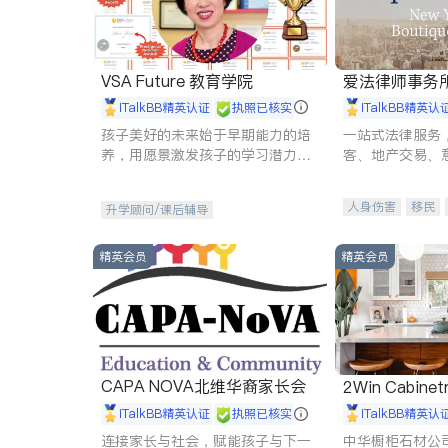
VSA Future 教育学院
爱法律师事务
iTalkBB精英认证
执照已核实
iTalkBB精英认
孩子美好的未来始于早期能力的培
一站式法律服务
养，用愿景激发孩子的学习潜力和
客、地产交易、
动力。理念：拥有成长型心态是成
伤、商业诉讼、
功的基石。
托、建筑合同、
人身伤害
移民
升学顾问/课后辅导
民事
房地产
商标注册
索赔
精英会员
精英会员
CAPA NOVA北维华裔家长会
2Win Cabinetr
iTalkBB精英认证
执照已核实
iTalkBB精英认
连接家长与社会，赋能孩子与下一
中华橱柜石材公