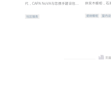
供实木橱柜，石
代，CAPA NoVA与您携手建设包
质不锈钢水槽、
容、公平、充满希望的社区。
机。品质厨房，
瓷砖橱柜
室内设
社区服务
卫浴洁具
室内