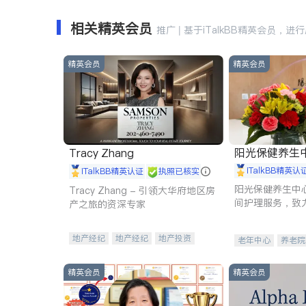
相关精英会员
推广 | 基于iTalkBB精英会员，进
精英会员
精英会员
阳光保健养生中心 
Tracy Zhang
iTalkBB精英认
iTalkBB精英认证
执照已核实
阳光保健养生中
Tracy Zhang - 引领大华府地区房
间护理服务，致
产之旅的资深专家
理创新来有效提
量。
地产经纪
地产经纪
地产投资
老年中心
养老院
商业地产
商铺租售
开发商建商
精英会员
精英会员