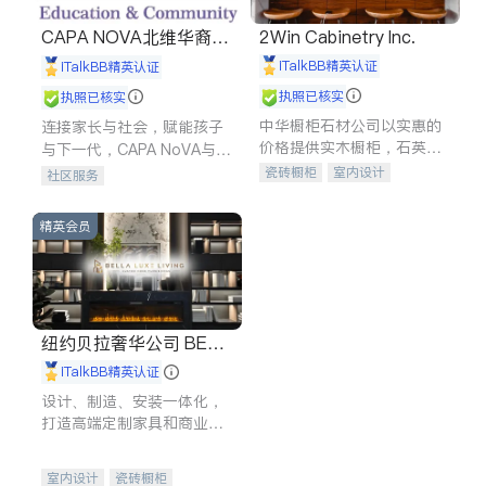
CAPA NOVA北维华裔家
2Win Cabinetry Inc.
长会
iTalkBB精英认证
iTalkBB精英认证
执照已核实
执照已核实
中华橱柜石材公司以实惠的
连接家长与社会，赋能孩子
价格提供实木橱柜，石英石
与下一代，CAPA NoVA与您
台面，多种优质不锈钢水
携手建设包容、公平、充满
瓷砖橱柜
室内设计
社区服务
槽、水龙头与抽油烟机。品
希望的社区。
建筑设计
卫浴洁具
质厨房，家的选择。
室内装修
精英会员
纽约贝拉奢华公司 BELL
A LUXE
iTalkBB精英认证
设计、制造、安装一体化，
打造高端定制家具和商业空
间
室内设计
瓷砖橱柜