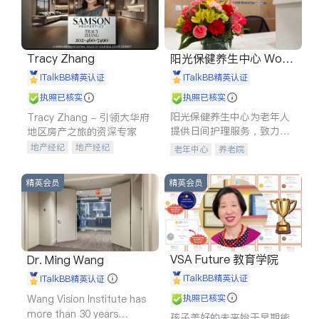
Tracy Zhang
阳光保健养生中心 World
shine
iTalkBB精英认证
iTalkBB精英认证
执照已核实
执照已核实
阳光保健养生中心为老年人
Tracy Zhang - 引领大华府
提供日间护理服务，致力于
地区房产之旅的资深专家
通过持续的护理创新来有效
地产经纪
地产经纪
老年中心
养老院
提升老年人的生活质量。
地产投资
商业地产
商铺租售
开发商建商
精英会员
精英会员
VSA Future 教育学院
Dr. Ming Wang
iTalkBB精英认证
iTalkBB精英认证
Wang Vision Institute has
执照已核实
more than 30 years
孩子美好的未来始于早期能