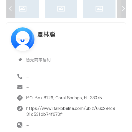
夏林聪
暂无商家福利
-
-
P.O. Box 8126, Coral Springs, FL 33075
https://www.italkbbelite.com/ubiz/660294c9
31d531db74f670f1
-