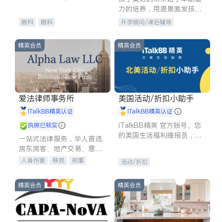
experience in
力的培养，用愿景激发孩子
的学习潜力和动力。理念：
眼科
眼科
升学顾问/课后辅导
拥有成长型心态是成功的基
石。
精英会员
精英会员
爱法律师事务所
美国活动/折扣小助手
iTalkBB精英认证
iTalkBB精英认证
iTalkBB精英 官方账号。您
执照已核实
的美国生活福利播报员，精
一站式法律服务，华人首选.
选独家折扣、本地活动与专
房东房客、地产交易、意外
业讲座，第一时间享受您的
伤害、车祸重伤、商业诉
人身伤害
移民
刑事
活动/折扣
专属福利。
讼、商标注册、移民信托、
车祸理赔
民事
房地产
建筑合同、刑事案件全包办
信托/遗嘱
商业
商标注册
精英会员
精英会员
索赔
律师-其它
保释