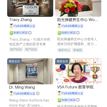
Tracy Zhang
阳光保健养生中心 World
shine
iTalkBB精英认证
iTalkBB精英认证
执照已核实
执照已核实
阳光保健养生中心为老年人
Tracy Zhang - 引领大华府
提供日间护理服务，致力于
地区房产之旅的资深专家
通过持续的护理创新来有效
地产经纪
地产经纪
老年中心
养老院
提升老年人的生活质量。
地产投资
商业地产
商铺租售
开发商建商
精英会员
精英会员
VSA Future 教育学院
Dr. Ming Wang
iTalkBB精英认证
iTalkBB精英认证
Wang Vision Institute has
执照已核实
more than 30 years
孩子美好的未来始于早期能