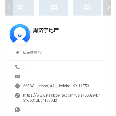
周济宁地产
暂无商家福利
-
-
222 W. Jericho, #A,, Jericho, NY 11753
https://www.italkbbelite.com/ubiz/660294c1
31d531db74f670d2
-