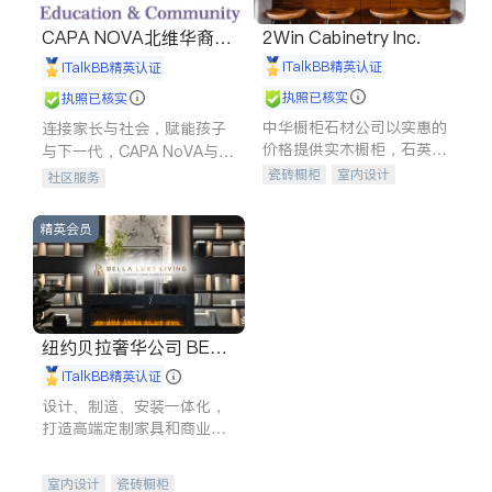
CAPA NOVA北维华裔家
2Win Cabinetry Inc.
长会
iTalkBB精英认证
iTalkBB精英认证
执照已核实
执照已核实
中华橱柜石材公司以实惠的
连接家长与社会，赋能孩子
价格提供实木橱柜，石英石
与下一代，CAPA NoVA与您
台面，多种优质不锈钢水
携手建设包容、公平、充满
瓷砖橱柜
室内设计
社区服务
槽、水龙头与抽油烟机。品
希望的社区。
建筑设计
卫浴洁具
质厨房，家的选择。
室内装修
精英会员
纽约贝拉奢华公司 BELL
A LUXE
iTalkBB精英认证
设计、制造、安装一体化，
打造高端定制家具和商业空
间
室内设计
瓷砖橱柜