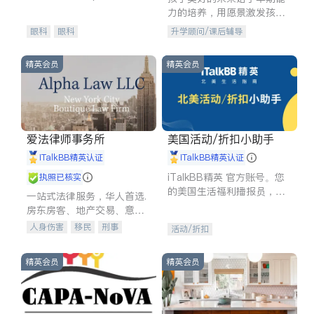
experience in
力的培养，用愿景激发孩子
的学习潜力和动力。理念：
眼科
眼科
升学顾问/课后辅导
拥有成长型心态是成功的基
石。
精英会员
精英会员
爱法律师事务所
美国活动/折扣小助手
iTalkBB精英认证
iTalkBB精英认证
iTalkBB精英 官方账号。您
执照已核实
的美国生活福利播报员，精
一站式法律服务，华人首选.
选独家折扣、本地活动与专
房东房客、地产交易、意外
业讲座，第一时间享受您的
伤害、车祸重伤、商业诉
人身伤害
移民
刑事
活动/折扣
专属福利。
讼、商标注册、移民信托、
车祸理赔
民事
房地产
建筑合同、刑事案件全包办
信托/遗嘱
商业
商标注册
精英会员
精英会员
索赔
律师-其它
保释