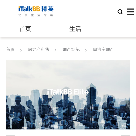
首页
生活
医生
律师
首页
房地产租售
地产经纪
周济宁地产
保险理财
房地产租售
建筑装修
教育
养老
非盈利组织