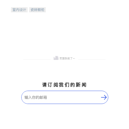
间
室内设计
瓷砖橱柜
卫浴洁具
地板建材
售前软装staging
室内装修
请订阅我们的新闻