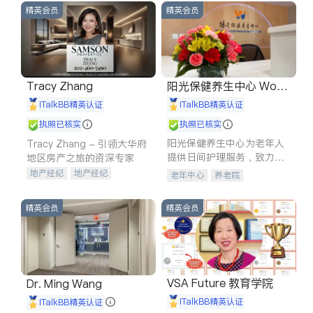
精英会员
精英会员
Tracy Zhang
阳光保健养生中心 World
shine
iTalkBB精英认证
iTalkBB精英认证
执照已核实
执照已核实
阳光保健养生中心为老年人
Tracy Zhang - 引领大华府
提供日间护理服务，致力于
地区房产之旅的资深专家
通过持续的护理创新来有效
地产经纪
地产经纪
老年中心
养老院
提升老年人的生活质量。
地产投资
商业地产
商铺租售
开发商建商
精英会员
精英会员
VSA Future 教育学院
Dr. Ming Wang
iTalkBB精英认证
iTalkBB精英认证