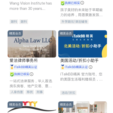
Wang Vision Institute has
执照已核实
more than 30 years
孩子美好的未来始于早期能
experience in
力的培养，用愿景激发孩子
的学习潜力和动力。理念：
眼科
眼科
升学顾问/课后辅导
拥有成长型心态是成功的基
石。
精英会员
精英会员
爱法律师事务所
美国活动/折扣小助手
iTalkBB精英认证
iTalkBB精英认证
iTalkBB精英 官方账号。您
执照已核实
的美国生活福利播报员，精
一站式法律服务，华人首选.
选独家折扣、本地活动与专
房东房客、地产交易、意外
业讲座，第一时间享受您的
伤害、车祸重伤、商业诉
人身伤害
移民
刑事
活动/折扣
专属福利。
讼、商标注册、移民信托、
车祸理赔
民事
房地产
建筑合同、刑事案件全包办
信托/遗嘱
商业
商标注册
精英会员
精英会员
索赔
律师-其它
保释