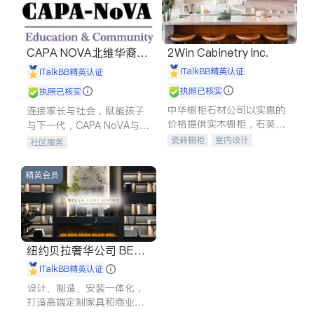
CAPA NOVA北维华裔家
2Win Cabinetry Inc.
长会
iTalkBB精英认证
iTalkBB精英认证
执照已核实
执照已核实
中华橱柜石材公司以实惠的
连接家长与社会，赋能孩子
价格提供实木橱柜，石英石
与下一代，CAPA NoVA与您
台面，多种优质不锈钢水
携手建设包容、公平、充满
瓷砖橱柜
室内设计
社区服务
槽、水龙头与抽油烟机。品
希望的社区。
建筑设计
卫浴洁具
质厨房，家的选择。
室内装修
精英会员
纽约贝拉奢华公司 BELL
A LUXE
iTalkBB精英认证
设计、制造、安装一体化，
打造高端定制家具和商业空