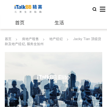
首页
生活
医生
律师
首页
房地产租售
地产经纪
Jacky Tian 顶级贷
款及地产经纪, 服务全加州
保险理财
房地产租售
建筑装修
教育
养老
非盈利组织