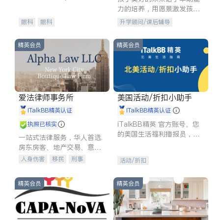
experience in
力的培养，用愿景激发孩子
的学习潜力和动力。理念：
眼科
眼科
升学顾问/课后辅导
拥有成长型心态是成功的基
石。
精英会员
精英会员
爱法律师事务所
美国活动/折扣小助手
iTalkBB精英认证
iTalkBB精英认证
iTalkBB精英 官方账号。您
执照已核实
的美国生活福利播报员，精
一站式法律服务，华人首选.
选独家折扣、本地活动与专
房东房客、地产交易、意外
业讲座，第一时间享受您的
伤害、车祸重伤、商业诉
人身伤害
移民
刑事
活动/折扣
专属福利。
讼、商标注册、移民信托、
车祸理赔
民事
房地产
建筑合同、刑事案件全包办
信托/遗嘱
商业
商标注册
精英会员
精英会员
索赔
律师-其它
保释