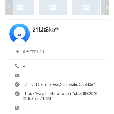
21世纪地产
暂无商家福利
-
-
474 E. El Camino Real,Sunnyvale, CA 94087
https://www.italkbbelite.com/ubiz/66029461
31d531db74f66f4f
-