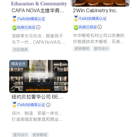
CAPA NOVA北维华裔家
2Win Cabinetry Inc.
长会
iTalkBB精英认证
iTalkBB精英认证
执照已核实
执照已核实
中华橱柜石材公司以实惠的
连接家长与社会，赋能孩子
价格提供实木橱柜，石英石
与下一代，CAPA NoVA与您
台面，多种优质不锈钢水
携手建设包容、公平、充满
瓷砖橱柜
室内设计
社区服务
槽、水龙头与抽油烟机。品
希望的社区。
建筑设计
卫浴洁具
质厨房，家的选择。
室内装修
精英会员
纽约贝拉奢华公司 BELL
A LUXE
iTalkBB精英认证
设计、制造、安装一体化，
打造高端定制家具和商业空
间
室内设计
瓷砖橱柜