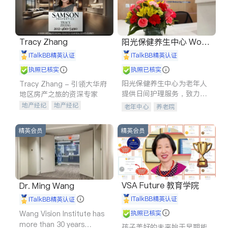
Tracy Zhang
阳光保健养生中心 World
shine
iTalkBB精英认证
iTalkBB精英认证
执照已核实
执照已核实
阳光保健养生中心为老年人
Tracy Zhang - 引领大华府
提供日间护理服务，致力于
地区房产之旅的资深专家
通过持续的护理创新来有效
地产经纪
地产经纪
老年中心
养老院
提升老年人的生活质量。
地产投资
商业地产
商铺租售
开发商建商
精英会员
精英会员
VSA Future 教育学院
Dr. Ming Wang
iTalkBB精英认证
iTalkBB精英认证
Wang Vision Institute has
执照已核实
more than 30 years
孩子美好的未来始于早期能