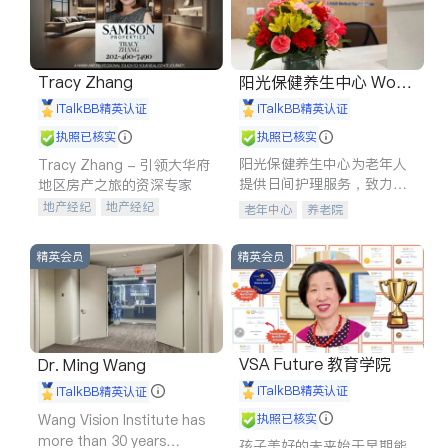
Tracy Zhang
阳光保健养生中心 World
shine
iTalkBB精英认证
iTalkBB精英认证
执照已核实
执照已核实
阳光保健养生中心为老年人
Tracy Zhang - 引领大华府
提供日间护理服务，致力于
地区房产之旅的资深专家
通过持续的护理创新来有效
地产经纪
地产经纪
老年中心
养老院
提升老年人的生活质量。
地产投资
商业地产
商铺租售
开发商建商
精英会员
精英会员
VSA Future 教育学院
Dr. Ming Wang
iTalkBB精英认证
iTalkBB精英认证
Wang Vision Institute has
执照已核实
more than 30 years
孩子美好的未来始于早期能