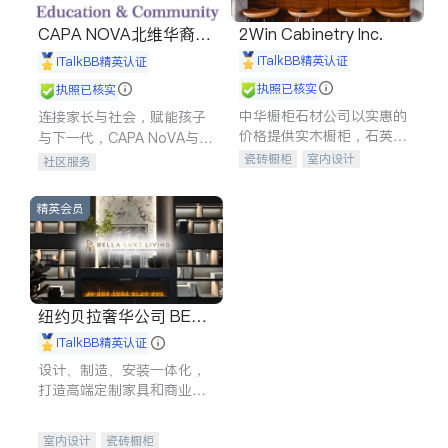
CAPA NOVA北维华裔家
2Win Cabinetry Inc.
长会
iTalkBB精英认证
iTalkBB精英认证
执照已核实
执照已核实
中华橱柜石材公司以实惠的
连接家长与社会，赋能孩子
价格提供实木橱柜，石英石
与下一代，CAPA NoVA与您
台面，多种优质不锈钢水
携手建设包容、公平、充满
瓷砖橱柜
室内设计
社区服务
槽、水龙头与抽油烟机。品
希望的社区。
建筑设计
卫浴洁具
质厨房，家的选择。
室内装修
精英会员
纽约贝拉奢华公司 BELL
A LUXE
iTalkBB精英认证
设计、制造、安装一体化，
打造高端定制家具和商业空
间
室内设计
瓷砖橱柜