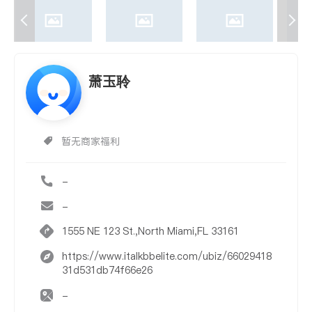
萧玉聆
暂无商家福利
-
-
1555 NE 123 St.,North Miami,FL 33161
https://www.italkbbelite.com/ubiz/66029418
31d531db74f66e26
-