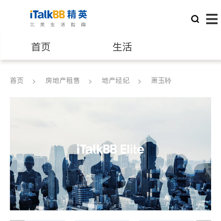
首页
生活
医生
律师
首页
房地产租售
地产经纪
萧玉聆
保险理财
房地产租售
建筑装修
教育
养老
非盈利组织