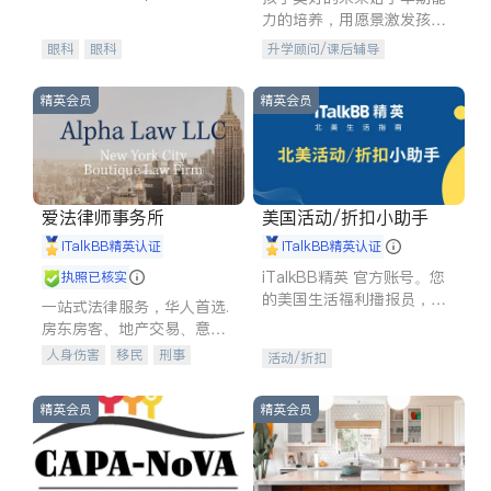
experience in
力的培养，用愿景激发孩子
的学习潜力和动力。理念：
眼科
眼科
升学顾问/课后辅导
拥有成长型心态是成功的基
石。
精英会员
精英会员
爱法律师事务所
美国活动/折扣小助手
iTalkBB精英认证
iTalkBB精英认证
iTalkBB精英 官方账号。您
执照已核实
的美国生活福利播报员，精
一站式法律服务，华人首选.
选独家折扣、本地活动与专
房东房客、地产交易、意外
业讲座，第一时间享受您的
伤害、车祸重伤、商业诉
人身伤害
移民
刑事
活动/折扣
专属福利。
讼、商标注册、移民信托、
车祸理赔
民事
房地产
建筑合同、刑事案件全包办
信托/遗嘱
商业
商标注册
精英会员
精英会员
索赔
律师-其它
保释