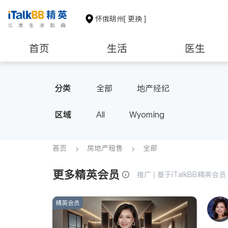
怀俄明州
[ 更换 ]
首页
生活
医生
非盈利组织
分类
全部
地产经纪
区域
All
Wyoming
首页
房地产租售
全部
更多精英会员
推广 | 基于iTalkBB精英
精英会员