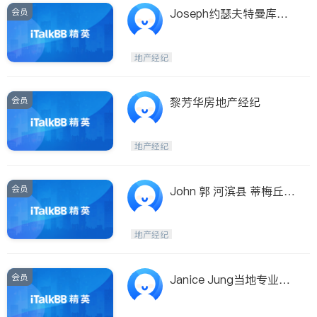
会员
Joseph约瑟夫特曼库拉,
梅尼菲,卡梅尔谷,恩西尼
塔斯,秋溪,圣马可斯
地产经纪
会员
黎芳华房地产经纪
地产经纪
会员
John 郭 河滨县 蒂梅丘拉
德美古拉 河滨市 莫雷诺
谷
地产经纪
会员
Janice Jung当地专业房
产经纪Temecula,Murriet
a