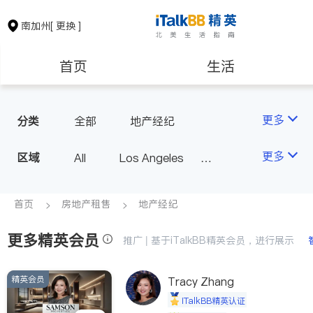
南加州
[ 更换 ]
首页
生活
医生
律师
更多
分类
全部
地产经纪
保险理财
房地产租售
更多
区域
All
Los Angeles
Orange County - Irvine
银行贷款
会计师
Alhambra & San Gabriel
首页
房地产租售
地产经纪
Arcadia & Rosemead
更多精英会员
建筑装修
教育
推广 | 基于iTalkBB精英会员，进行展示
Diamond Bar & Covina
Rowland Heights & Hacienda H
精英会员
养老
非盈利组织
Tracy Zhang
eights
iTalkBB精英认证
Los Angeles County - Other Ci