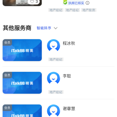
3
执照已核实
ties
地产经纪
地产经纪
地产投资
Tracy Zhang - 引领大华府地区房产
San Diego
商业地产
商铺租售
开发商建商
之旅的资深专家
Inyo & San Bernardino
其他服务商
智能排序
Riverside
Santa Barbara & Monterey
会员
程冰秋
地产经纪
会员
李聪
地产经纪
会员
谢馨慧