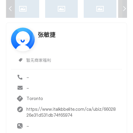
张敏捷
暂无商家福利
-
-
Toronto
https://www.italkbbelite.com/ca/ubiz/66028
26e31d531db74f65974
-