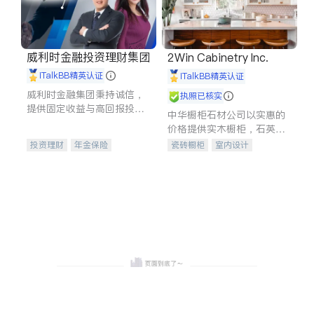
威利时金融投资理财集团
2Win Cabinetry Inc.
iTalkBB精英认证
iTalkBB精英认证
威利时金融集团秉持诚信，
执照已核实
提供固定收益与高回报投资
中华橱柜石材公司以实惠的
等服务。我们专注于投资、
价格提供实木橱柜，石英石
保险及传承规划等多元化组
台面，多种优质不锈钢水
投资理财
年金保险
瓷砖橱柜
室内设计
合，助力客户实现目标
槽、水龙头与抽油烟机。品
一站式财税规划
人寿保险
建筑设计
卫浴洁具
质厨房，家的选择。
投资理财
医疗保险
室内装修
养老保险
员工保险
长期护理医疗保险
伤残保险
个人保险