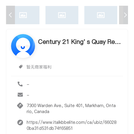
Century 21 King' s Quay Real
Estate Inc. - Karen Lam
暂无商家福利
-
-
7300 Warden Ave., Suite 401, Markham, Onta
rio, Canada
https://www.italkbbelite.com/ca/ubiz/66028
0ba31d531db74f65851