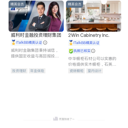
精英会员
精英会员
威利时金融投资理财集团
2Win Cabinetry Inc.
iTalkBB精英认证
iTalkBB精英认证
威利时金融集团秉持诚信，
执照已核实
提供固定收益与高回报投资
中华橱柜石材公司以实惠的
等服务。我们专注于投资、
价格提供实木橱柜，石英石
保险及传承规划等多元化组
台面，多种优质不锈钢水
投资理财
年金保险
瓷砖橱柜
室内设计
合，助力客户实现目标
槽、水龙头与抽油烟机。品
一站式财税规划
人寿保险
建筑设计
卫浴洁具
质厨房，家的选择。
投资理财
医疗保险
室内装修
养老保险
员工保险
长期护理医疗保险
伤残保险
个人保险