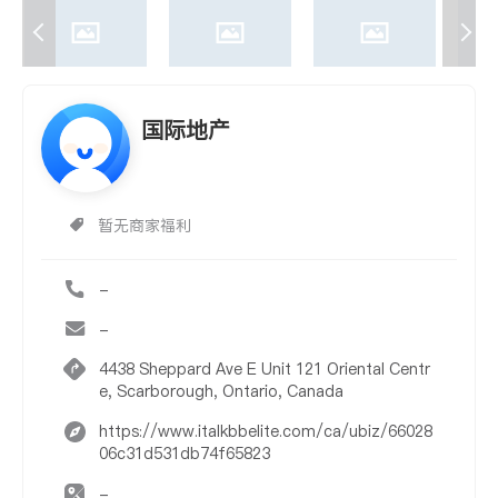
国际地产
暂无商家福利
-
-
4438 Sheppard Ave E Unit 121 Oriental Centr
e, Scarborough, Ontario, Canada
https://www.italkbbelite.com/ca/ubiz/66028
06c31d531db74f65823
-