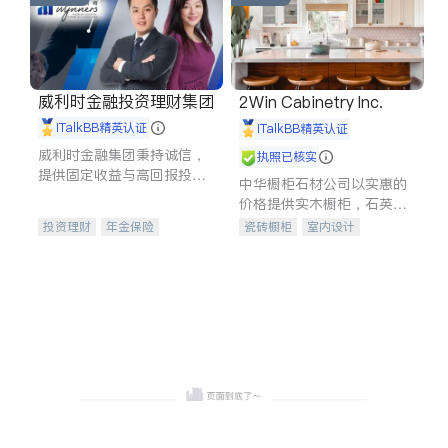
威利时金融投资理财集团
2Win Cabinetry Inc.
iTalkBB精英认证
iTalkBB精英认证
威利时金融集团秉持诚信，
执照已核实
提供固定收益与高回报投资
中华橱柜石材公司以实惠的
等服务。我们专注于投资、
价格提供实木橱柜，石英石
保险及传承规划等多元化组
台面，多种优质不锈钢水
投资理财
年金保险
瓷砖橱柜
室内设计
合，助力客户实现目标
槽、水龙头与抽油烟机。品
一站式财税规划
人寿保险
建筑设计
卫浴洁具
质厨房，家的选择。
投资理财
医疗保险
室内装修
养老保险
员工保险
长期护理医疗保险
伤残保险
个人保险