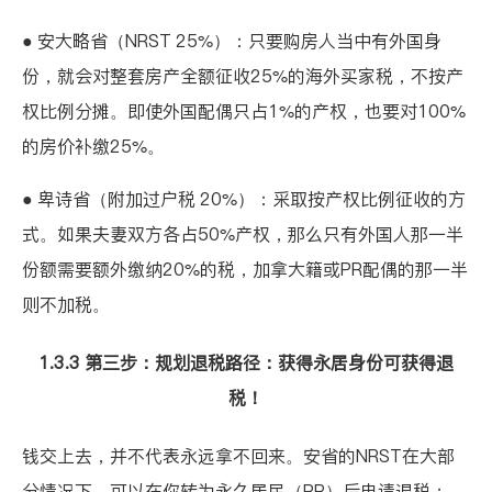
● 安大略省（NRST 25%）：只要购房人当中有外国身
份，就会对整套房产全额征收25%的海外买家税，
不按产
权比例分摊
。即使外国配偶只占1%的产权，也要对100%
的房价补缴25%。
● 卑诗省（附加过户税 20%）：采取
按产权比例征收
的方
式。如果夫妻双方各占50%产权，那么只有外国人那一半
份额需要额外缴纳20%的税，加拿大籍或PR配偶的那一半
则不加税。
1.3.3 第三步：规划退税路径：获得永居身份可获得退
税！
钱交上去，并不代表永远拿不回来。安省的NRST在大部
分情况下，可以在你转为永久居民（PR）后申请退税；