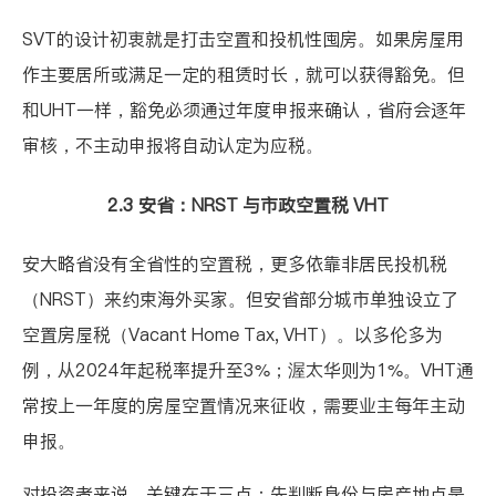
SVT的设计初衷就是打击空置和投机性囤房。如果房屋用
作主要居所或满足一定的租赁时长，就可以获得豁免。但
和UHT一样，豁免必须通过年度申报来确认，省府会逐年
审核，不主动申报将自动认定为应税。
2.3 安省：NRST 与市政空置税 VHT
安大略省没有全省性的空置税，更多依靠非居民投机税
（NRST）来约束海外买家。但安省部分城市单独设立了
空置房屋税（Vacant Home Tax, VHT）
。以多伦多为
例，从2024年起税率提升至3%；渥太华则为1%。VHT通
常按上一年度的房屋空置情况来征收，需要业主每年主动
申报。
对投资者来说，关键在于三点：先判断身份与房产地点是