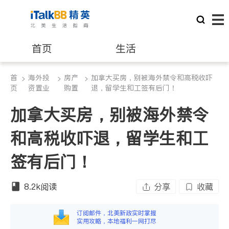
首页
生活
首
海外投
房产
加拿大买房，别被海外禁令和高税收吓
>
医生
>
>
律师
页
资置业
购置
退，留学生和工签有后门！
加拿大买房，别被海外禁令
保险理财
房地产租售
和高税收吓退，留学生和工
银行贷款
会计师
签有后门！
建筑装修
8.2k
阅读
分享
收藏
订阅邮件，北美新政实时掌握
实用攻略，本地福利一网打尽