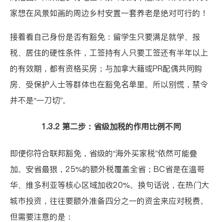
家想在风景如画的周边乡村安置一套养老是绝对可行的！
接着看自己身份是否有豁免：留学生只要满足就学、报
税、居住的硬性条件，工签持有人只要工签还有半年以上
的有效期，都有资格买房；与加拿大籍或PR配偶共同购
房、受保护人士等群体也在豁免名单里。所以别慌，禁令
并不是“一刀切”。
1.3.2 第二步：省级加税的作用比例不同
即便你符合联邦豁免，省级的“海外买家税”依然可能叠
加。安省最狠，25%的额外税覆盖全省；BC省是在温哥
华、维多利亚等核心区域加收20%。换句话说，在热门大
城市投资，往往要额外准备四分之一的资金来应对税费。
但需要注意的是：