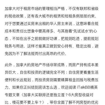
加拿大对于租房市场的管理相当严格，不仅有联邦和省级
的税收政策，还有各大城市的租赁和短租条例层层约束。
对于想要通过买房来出租的华人房主来说，这意味着合规
成本和责任比想象中要高得多。与其抱着“先试试水”的心
态，不如在出手之前就做好功课，把规则吃透，提前规划
税务与用途。这样才能真正做到安心持有、稳定出租，避
免因为不了解法规而付出高昂的代价。
此外，加拿大的房地产市场非常成熟，而房产持有成本差
异巨大，自住和投资的逻辑完全不同：自住房更看重生活
便利和长远规划，而投资房则需要精算租金回报与税费压
力。如果你正纠结到底该怎么选，欢迎阅读 iTalkBB精英
专题文章
《加拿大买联排还是独立屋？6大房型收益对
比，楼花要不要上车？》
，带你全面了解不同房型的优劣