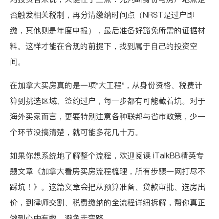
否触发相关税制，再分清缴纳时间点（NRST是过户即
缴，其他则是年度申报），最后准备好豁免所需的证据材
料。这样才能在合规的前提下，找到属于自己的投资空
间。
在加拿大买房真的是一项“大工程”，从身份资格、税费计
算到挑选区域、签约过户，每一步都有可能藏着坑。对于
海外买家而言，更要特别注意各种联邦与省市政策，少一
个环节没搞清楚，就可能多花几十万。
如果你想系统地了解整个流程，欢迎阅读 iTalkBB精英专
题文章
《加拿大看房买房流程梳理，所有步骤一网打尽不
踩坑！》
。这篇文章会把从预算准备、贷款审批、选房出
价，到律师交割、税费缴纳的全流程详细拆解，帮你真正
做到心中有数，避免走弯路。