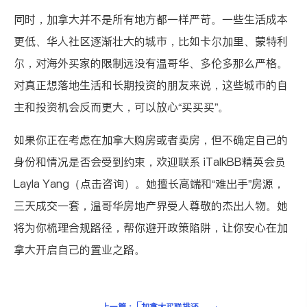
同时，加拿大并不是所有地方都一样严苛。一些生活成本
更低、华人社区逐渐壮大的城市，比如卡尔加里、蒙特利
尔，对海外买家的限制远没有温哥华、多伦多那么严格。
对真正想落地生活和长期投资的朋友来说，这些城市的自
主和投资机会反而更大，可以放心“买买买”。
如果你正在考虑在加拿大购房或者卖房，但不确定自己的
身份和情况是否会受到约束，欢迎联系 iTalkBB精英会员
Layla Yang（点击咨询）
。她擅长高端和“难出手”房源，
三天成交一套，温哥华房地产界受人尊敬的杰出人物。她
将为你梳理合规路径，帮你避开政策陷阱，让你安心在加
拿大开启自己的置业之路。
上一篇：
加拿大买联排还是独立屋？6大房型收益对比，楼花要不要上车？