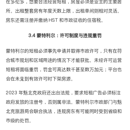
在多伦多，想要合法经营短租，房屋必须是业主的主要居
所。出租整套房有年度天数上限，出租单间则相对灵活。
房东还需注册并缴纳 HST 和市政征收的住宿税。
3.4 蒙特利尔：许可制度与违规重罚
蒙特利尔的短租必须事先申请并取得
市政许可
，只有在符
合城市规划和区域用途的情况下才能获批。未经许可运营
短租将面临重罚，罚金可高达数千甚至数万加元；平台也
会在未见到有效许可时下架房源。
2023 年魁北克政府还出台法规，要求短租广告必须标注
政府发放的注册号，否则属非法。蒙特利尔市政部门与魁
北克旅游局会联合执法，违规房东有可能同时受到省级和
市级的处罚。