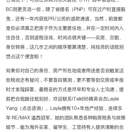
BC则更灵活一些，除了省提名（PNP）可在过户时直接豁
免，还有一年内获批PR/公民的退款通道。当然，前提都
是你必须真正把房子作为主要居住地，并在一定时间内入
住自住，否则退税没戏。时间点很关键——买房、交割、
身份转换，这几步之间的顺序要算清楚。纯投资的话就别
想占这个便宜啦！
如果你对自己的身份、房产所在地或者用途是否会触发这
些税收还有疑问，不要盲目猜测，更不要等到交房或申报
时才发现踩雷。最稳妥的方式是尽早和专业人士沟通，提
前把合规路径规划好。欢迎联系iTalkBB精英会员
Layla
Yang（点击咨询）
。Layla拥有10+年地产经验，连续多
年 RE/MAX 温西冠军。她的团队熟悉各种购房税务与政策
细节，能为海外买家、留学生、工签持有人提供清晰的合