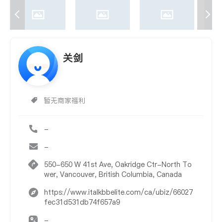
关剑
暂无商家福利
-
-
550-650 W 41st Ave, Oakridge Ctr-North To
wer, Vancouver, British Columbia, Canada
https://www.italkbbelite.com/ca/ubiz/66027
fec31d531db74f657a9
-