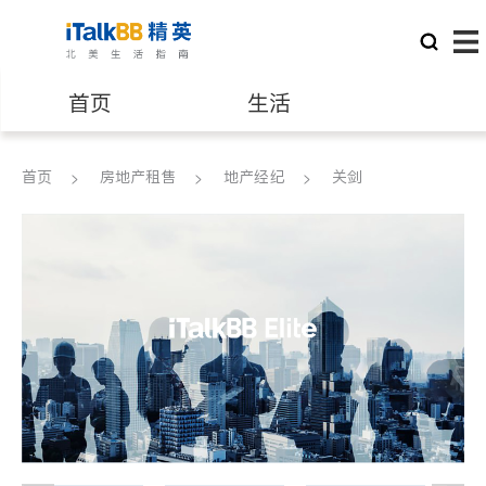
首页
生活
医生
律师
首页
房地产租售
地产经纪
关剑
保险理财
房地产租售
银行贷款
会计师
建筑装修