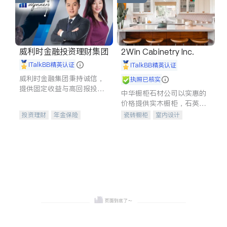
威利时金融投资理财集团
2Win Cabinetry Inc.
iTalkBB精英认证
iTalkBB精英认证
威利时金融集团秉持诚信，
执照已核实
提供固定收益与高回报投资
中华橱柜石材公司以实惠的
等服务。我们专注于投资、
价格提供实木橱柜，石英石
保险及传承规划等多元化组
台面，多种优质不锈钢水
投资理财
年金保险
瓷砖橱柜
室内设计
合，助力客户实现目标
槽、水龙头与抽油烟机。品
一站式财税规划
人寿保险
建筑设计
卫浴洁具
质厨房，家的选择。
投资理财
医疗保险
室内装修
养老保险
员工保险
长期护理医疗保险
伤残保险
个人保险