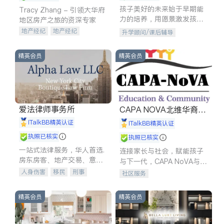
孩子美好的未来始于早期能
Tracy Zhang - 引领大华府
力的培养，用愿景激发孩子
地区房产之旅的资深专家
的学习潜力和动力。理念：
地产经纪
地产经纪
升学顾问/课后辅导
拥有成长型心态是成功的基
地产投资
商业地产
石。
商铺租售
开发商建商
精英会员
精英会员
爱法律师事务所
CAPA NOVA北维华裔家
长会
iTalkBB精英认证
iTalkBB精英认证
执照已核实
执照已核实
一站式法律服务，华人首选.
连接家长与社会，赋能孩子
房东房客、地产交易、意外
与下一代，CAPA NoVA与您
伤害、车祸重伤、商业诉
携手建设包容、公平、充满
人身伤害
移民
刑事
社区服务
讼、商标注册、移民信托、
希望的社区。
车祸理赔
民事
房地产
建筑合同、刑事案件全包办
信托/遗嘱
商业
商标注册
精英会员
精英会员
索赔
律师-其它
保释