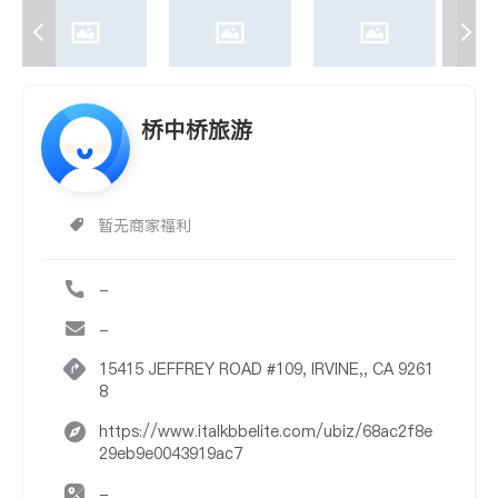
桥中桥旅游
暂无商家福利
-
-
15415 JEFFREY ROAD #109, IRVINE,, CA 9261
8
https://www.italkbbelite.com/ubiz/68ac2f8e
29eb9e0043919ac7
-