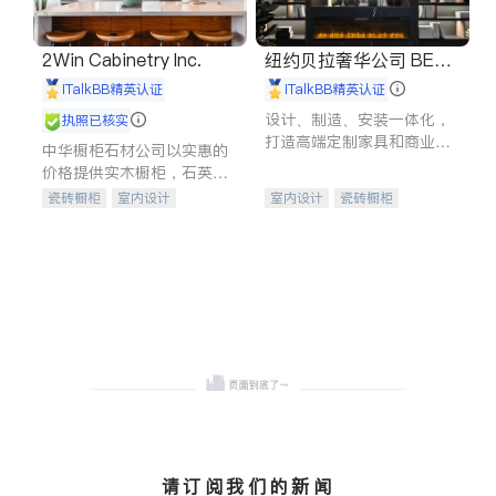
2Win Cabinetry Inc.
纽约贝拉奢华公司 BELL
A LUXE
iTalkBB精英认证
iTalkBB精英认证
设计、制造、安装一体化，
执照已核实
打造高端定制家具和商业空
中华橱柜石材公司以实惠的
间
价格提供实木橱柜，石英石
台面，多种优质不锈钢水
瓷砖橱柜
室内设计
室内设计
瓷砖橱柜
槽、水龙头与抽油烟机。品
建筑设计
卫浴洁具
卫浴洁具
地板建材
质厨房，家的选择。
室内装修
售前软装staging
室内装修
请订阅我们的新闻