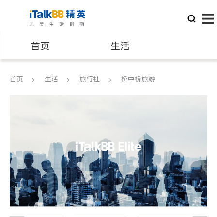
首页
生活
医生
律师
首页
生活
旅行社
桥中桥旅游
保险理财
房地产租售
建筑装修
教育
养老
非盈利组织