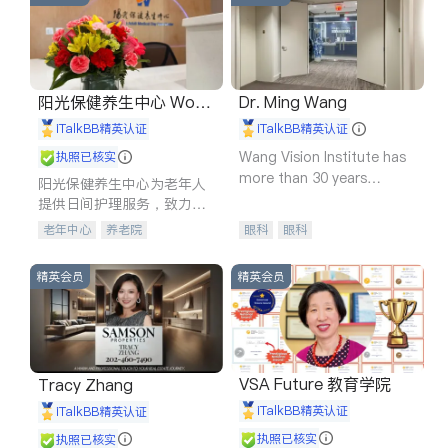
阳光保健养生中心 World
Dr. Ming Wang
shine
iTalkBB精英认证
iTalkBB精英认证
Wang Vision Institute has
执照已核实
more than 30 years
阳光保健养生中心为老年人
experience in
提供日间护理服务，致力于
通过持续的护理创新来有效
老年中心
养老院
眼科
眼科
提升老年人的生活质量。
精英会员
精英会员
VSA Future 教育学院
Tracy Zhang
iTalkBB精英认证
iTalkBB精英认证
执照已核实
执照已核实