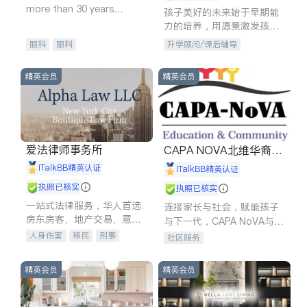
more than 30 years
孩子美好的未来始于早期能
experience in
力的培养，用愿景激发孩子
的学习潜力和动力。理念：
眼科
眼科
升学顾问/课后辅导
拥有成长型心态是成功的基
石。
精英会员
精英会员
爱法律师事务所
CAPA NOVA北维华裔家
长会
iTalkBB精英认证
iTalkBB精英认证
执照已核实
执照已核实
一站式法律服务，华人首选.
连接家长与社会，赋能孩子
房东房客、地产交易、意外
与下一代，CAPA NoVA与您
伤害、车祸重伤、商业诉
携手建设包容、公平、充满
人身伤害
移民
刑事
社区服务
讼、商标注册、移民信托、
希望的社区。
车祸理赔
民事
房地产
建筑合同、刑事案件全包办
信托/遗嘱
商业
商标注册
精英会员
精英会员
索赔
律师-其它
保释