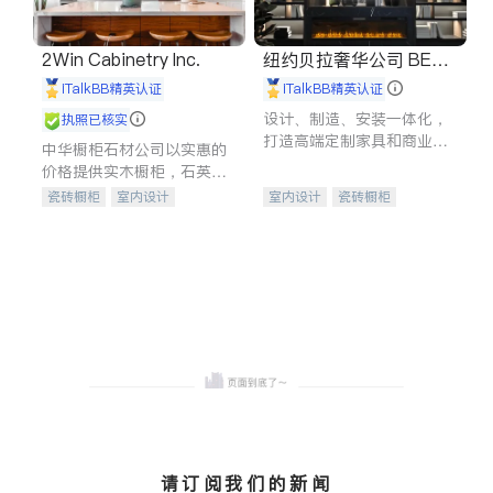
2Win Cabinetry Inc.
纽约贝拉奢华公司 BELL
A LUXE
iTalkBB精英认证
iTalkBB精英认证
设计、制造、安装一体化，
执照已核实
打造高端定制家具和商业空
中华橱柜石材公司以实惠的
间
价格提供实木橱柜，石英石
台面，多种优质不锈钢水
瓷砖橱柜
室内设计
室内设计
瓷砖橱柜
槽、水龙头与抽油烟机。品
建筑设计
卫浴洁具
卫浴洁具
地板建材
质厨房，家的选择。
室内装修
售前软装staging
室内装修
请订阅我们的新闻