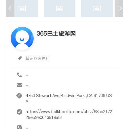
365巴士旅游网
暂无商家福利
-
-
4753 Stewart Ave,Baldwin Park ,CA 91706 US
A
https://www.italkbbelite.com/ubiz/68ac2f72
29eb9e0043919a51
-