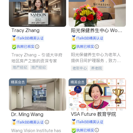
Tracy Zhang
阳光保健养生中心 World
shine
iTalkBB精英认证
iTalkBB精英认证
执照已核实
执照已核实
阳光保健养生中心为老年人
Tracy Zhang - 引领大华府
提供日间护理服务，致力于
地区房产之旅的资深专家
通过持续的护理创新来有效
地产经纪
地产经纪
老年中心
养老院
提升老年人的生活质量。
地产投资
商业地产
商铺租售
开发商建商
精英会员
精英会员
VSA Future 教育学院
Dr. Ming Wang
iTalkBB精英认证
iTalkBB精英认证
Wang Vision Institute has
执照已核实