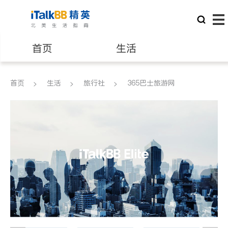
首页
生活
医生
律师
首页
生活
旅行社
365巴士旅游网
保险理财
房地产租售
建筑装修
教育
养老
非盈利组织