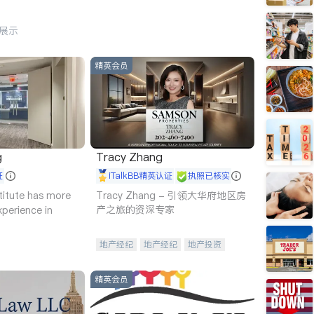
行展示
精英会员
g
Tracy Zhang
证
iTalkBB精英认证
执照已核实
titute has more
Tracy Zhang - 引领大华府地区房
产之旅的资深专家
xperience in
地产经纪
地产经纪
地产投资
商业地产
商铺租售
开发商建商
精英会员