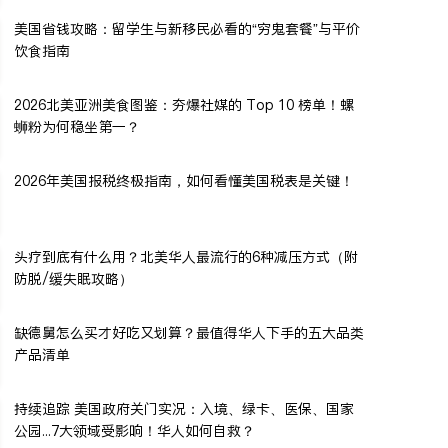
美国省钱攻略：留学生与新移民必看的“穷鬼套餐”与平价
饮食指南
2026北美亚洲美食图鉴：夯爆社媒的 Top 10 榜单！螺
蛳粉为何稳坐第一？
2026年美国报税终极指南，如何看懂美国税表是关键！
头疗到底有什么用？北美华人最流行的6种减压方式（附
防脱/缓失眠攻略）
缺德舅怎么买才好吃又划算？最值得华人下手的五大品类
产品清单
持续追踪 美国政府关门实况：入境、绿卡、医保、国家
公园...7大领域受影响！华人如何自救？