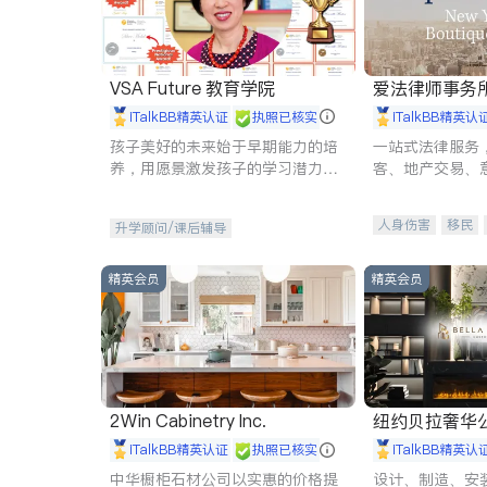
VSA Future 教育学院
爱法律师事务
iTalkBB精英认证
执照已核实
iTalkBB精英认
孩子美好的未来始于早期能力的培
一站式法律服务
养，用愿景激发孩子的学习潜力和
客、地产交易、
动力。理念：拥有成长型心态是成
伤、商业诉讼、
功的基石。
托、建筑合同、
人身伤害
移民
升学顾问/课后辅导
民事
房地产
商标注册
索赔
精英会员
精英会员
2Win Cabinetry Inc.
纽约贝拉奢华公司 BELLA
E
iTalkBB精英认证
执照已核实
iTalkBB精英认
中华橱柜石材公司以实惠的价格提
设计、制造、安