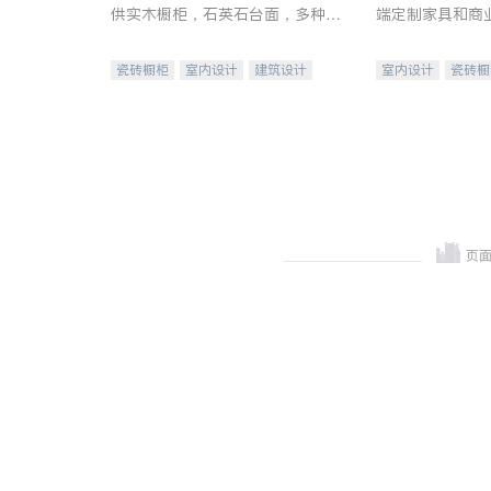
供实木橱柜，石英石台面，多种优
端定制家具和商
质不锈钢水槽、水龙头与抽油烟
机。品质厨房，家的选择。
瓷砖橱柜
室内设计
建筑设计
室内设计
瓷砖橱
卫浴洁具
室内装修
地板建材
售前软
室内装修