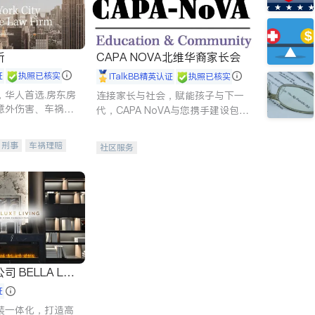
所
CAPA NOVA北维华裔家长会
证
执照已核实
iTalkBB精英认证
执照已核实
，华人首选.房东房
连接家长与社会，赋能孩子与下一
意外伤害、车祸重
代，CAPA NoVA与您携手建设包
商标注册、移民信
容、公平、充满希望的社区。
刑事案件全包办
刑事
车祸理赔
社区服务
信托/遗嘱
商业
律师-其它
保释
 LUX
证
装一体化，打造高