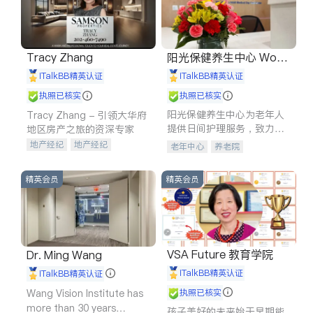
Tracy Zhang
阳光保健养生中心 World
shine
iTalkBB精英认证
iTalkBB精英认证
执照已核实
执照已核实
阳光保健养生中心为老年人
Tracy Zhang - 引领大华府
提供日间护理服务，致力于
地区房产之旅的资深专家
通过持续的护理创新来有效
地产经纪
地产经纪
老年中心
养老院
提升老年人的生活质量。
地产投资
商业地产
商铺租售
开发商建商
精英会员
精英会员
VSA Future 教育学院
Dr. Ming Wang
iTalkBB精英认证
iTalkBB精英认证
Wang Vision Institute has
执照已核实
more than 30 years
孩子美好的未来始于早期能