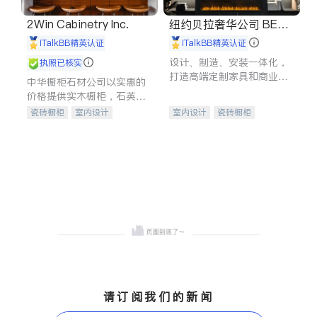
2Win Cabinetry Inc.
纽约贝拉奢华公司 BELL
A LUXE
iTalkBB精英认证
iTalkBB精英认证
设计、制造、安装一体化，
执照已核实
打造高端定制家具和商业空
中华橱柜石材公司以实惠的
间
价格提供实木橱柜，石英石
台面，多种优质不锈钢水
瓷砖橱柜
室内设计
室内设计
瓷砖橱柜
槽、水龙头与抽油烟机。品
建筑设计
卫浴洁具
卫浴洁具
地板建材
质厨房，家的选择。
室内装修
售前软装staging
室内装修
请订阅我们的新闻