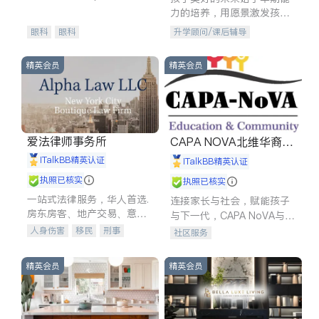
experience in
力的培养，用愿景激发孩子
的学习潜力和动力。理念：
眼科
眼科
升学顾问/课后辅导
拥有成长型心态是成功的基
石。
精英会员
精英会员
爱法律师事务所
CAPA NOVA北维华裔家
长会
iTalkBB精英认证
iTalkBB精英认证
执照已核实
执照已核实
一站式法律服务，华人首选.
连接家长与社会，赋能孩子
房东房客、地产交易、意外
与下一代，CAPA NoVA与您
伤害、车祸重伤、商业诉
携手建设包容、公平、充满
人身伤害
移民
刑事
社区服务
讼、商标注册、移民信托、
希望的社区。
车祸理赔
民事
房地产
建筑合同、刑事案件全包办
信托/遗嘱
商业
商标注册
精英会员
精英会员
索赔
律师-其它
保释