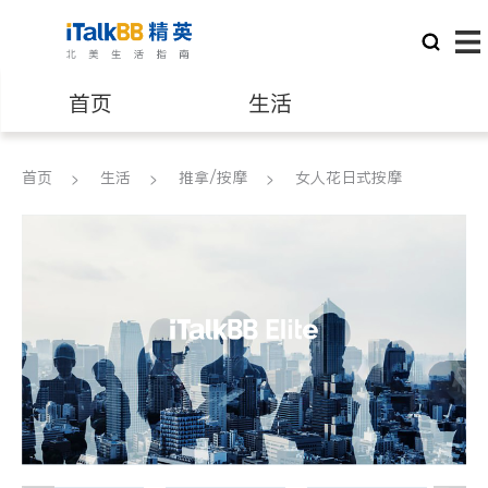
首页
生活
医生
律师
首页
生活
推拿/按摩
女人花日式按摩
保险理财
房地产租售
建筑装修
教育
养老
非盈利组织