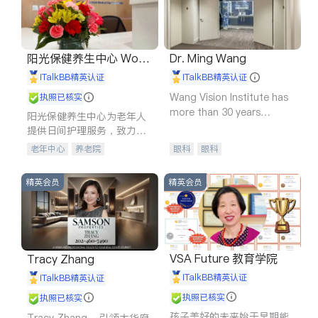
阳光保健养生中心 World
Dr. Ming Wang
shine
iTalkBB精英认证
iTalkBB精英认证
Wang Vision Institute has
执照已核实
more than 30 years
阳光保健养生中心为老年人
experience in
提供日间护理服务，致力于
通过持续的护理创新来有效
老年中心
养老院
眼科
眼科
提升老年人的生活质量。
精英会员
精英会员
VSA Future 教育学院
Tracy Zhang
iTalkBB精英认证
iTalkBB精英认证
执照已核实
执照已核实
孩子美好的未来始于早期能
Tracy Zhang - 引领大华府