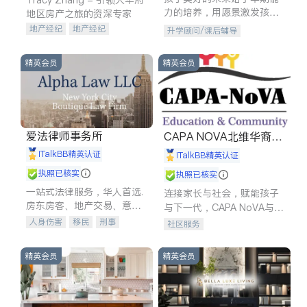
力的培养，用愿景激发孩子
地区房产之旅的资深专家
的学习潜力和动力。理念：
地产经纪
地产经纪
升学顾问/课后辅导
拥有成长型心态是成功的基
地产投资
商业地产
石。
商铺租售
开发商建商
精英会员
精英会员
爱法律师事务所
CAPA NOVA北维华裔家
长会
iTalkBB精英认证
iTalkBB精英认证
执照已核实
执照已核实
一站式法律服务，华人首选.
连接家长与社会，赋能孩子
房东房客、地产交易、意外
与下一代，CAPA NoVA与您
伤害、车祸重伤、商业诉
携手建设包容、公平、充满
人身伤害
移民
刑事
社区服务
讼、商标注册、移民信托、
希望的社区。
车祸理赔
民事
房地产
建筑合同、刑事案件全包办
信托/遗嘱
商业
商标注册
精英会员
精英会员
索赔
律师-其它
保释