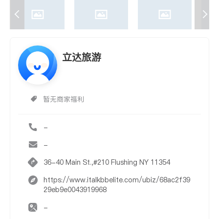
立达旅游
暂无商家福利
-
-
36-40 Main St.,#210 Flushing NY 11354
https://www.italkbbelite.com/ubiz/68ac2f39
29eb9e0043919968
-