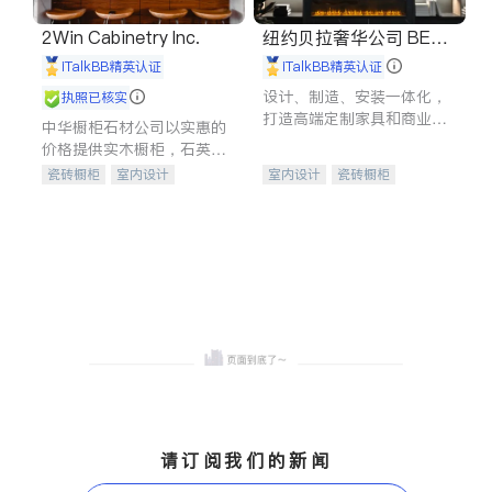
2Win Cabinetry Inc.
纽约贝拉奢华公司 BELL
A LUXE
iTalkBB精英认证
iTalkBB精英认证
设计、制造、安装一体化，
执照已核实
打造高端定制家具和商业空
中华橱柜石材公司以实惠的
间
价格提供实木橱柜，石英石
台面，多种优质不锈钢水
瓷砖橱柜
室内设计
室内设计
瓷砖橱柜
槽、水龙头与抽油烟机。品
建筑设计
卫浴洁具
卫浴洁具
地板建材
质厨房，家的选择。
室内装修
售前软装staging
室内装修
请订阅我们的新闻