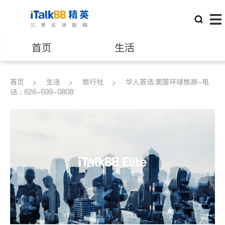
首页
生活
医生
律师
首页
生活
旅行社
华人首选:美国环球旅游-电
话：626-699-0808
保险理财
房地产租售
建筑装修
教育
养老
非盈利组织