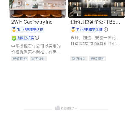
2Win Cabinetry Inc.
纽约贝拉奢华公司 BELL
A LUXE
iTalkBB精英认证
iTalkBB精英认证
设计、制造、安装一体化，
执照已核实
打造高端定制家具和商业空
中华橱柜石材公司以实惠的
间
价格提供实木橱柜，石英石
台面，多种优质不锈钢水
瓷砖橱柜
室内设计
室内设计
瓷砖橱柜
槽、水龙头与抽油烟机。品
建筑设计
卫浴洁具
卫浴洁具
地板建材
质厨房，家的选择。
室内装修
售前软装staging
室内装修