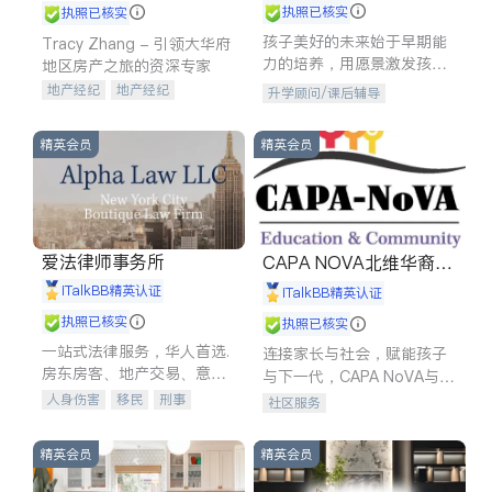
执照已核实
执照已核实
孩子美好的未来始于早期能
Tracy Zhang - 引领大华府
力的培养，用愿景激发孩子
地区房产之旅的资深专家
的学习潜力和动力。理念：
地产经纪
地产经纪
升学顾问/课后辅导
拥有成长型心态是成功的基
地产投资
商业地产
石。
商铺租售
开发商建商
精英会员
精英会员
爱法律师事务所
CAPA NOVA北维华裔家
长会
iTalkBB精英认证
iTalkBB精英认证
执照已核实
执照已核实
一站式法律服务，华人首选.
连接家长与社会，赋能孩子
房东房客、地产交易、意外
与下一代，CAPA NoVA与您
伤害、车祸重伤、商业诉
携手建设包容、公平、充满
人身伤害
移民
刑事
社区服务
讼、商标注册、移民信托、
希望的社区。
车祸理赔
民事
房地产
建筑合同、刑事案件全包办
信托/遗嘱
商业
商标注册
精英会员
精英会员
索赔
律师-其它
保释